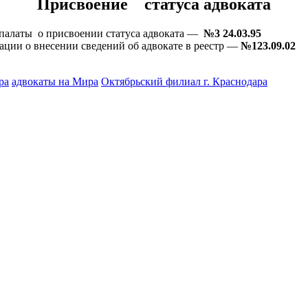
Присвоение статуса адвоката
палаты о присвоении статуса адвоката —
№3 24.03.95
ации о внесении сведений об адвокате в реестр —
№123.09.02
ра
адвокаты на Мира
Октябрьский филиал г. Краснодара