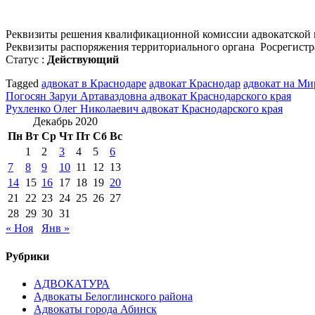
Реквизиты решения квалификационной комиссии адвокатской 
Реквизиты распоряжения территориального органа Росрегистр
Статус :
Действующий
Tagged
адвокат в Краснодаре
адвокат Краснодар
адвокат на Ми
Навигация
Погосян Заруи Артаваздовна адвокат Краснодарского края
Рухленко Олег Николаевич адвокат Краснодарского края
по
Декабрь 2020
записям
Пн
Вт
Ср
Чт
Пт
Сб
Вс
1
2
3
4
5
6
7
8
9
10
11
12
13
14
15
16
17
18
19
20
21
22
23
24
25
26
27
28
29
30
31
« Ноя
Янв »
Рубрики
АДВОКАТУРА
Адвокаты Белоглинского района
Адвокаты города Абинск