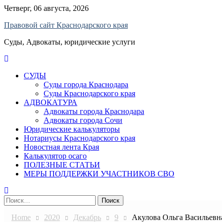
Skip
Четверг, 06 августа, 2026
to
Правовой сайт Краснодарского края
content
Суды, Адвокаты, юридические услуги
СУДЫ
Суды города Краснодара
Суды Краснодарского края
АДВОКАТУРА
Адвокаты города Краснодара
Адвокаты города Сочи
Юридические калькуляторы
Нотариусы Краснодарского края
Новостная лента Края
Калькулятор осаго
ПОЛЕЗНЫЕ СТАТЬИ
МЕРЫ ПОДДЕРЖКИ УЧАСТНИКОВ СВО
Найти:
Home
2020
Декабрь
9
Акулова Ольга Васильевна