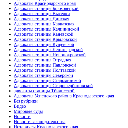
Адвокаты Краснодарского края
Адвокаты станицы Брюховецкой
Адвокаты станицы Выселки
Адвокаты станицы Динская
Адвокаты станицы Кавказская
Адвокаты станицы Калининской
Адвокаты станицы Каневской
Адвокаты станицы Крыловской
Адвокаты станицы Кущевской
Адвокаты станицы Ленинградской
Адвокаты станицы Новопокровской
Адвокаты станицы Отрадная
Адвокаты станицы Павловской
Адвокаты станицы Полтавской
Адвокаты станицы Северской
Адвокаты станицы Староминской
Адвокаты станицы Старощербиновской
адвокаты станицы Тбилисской
Адвокаты Успенского района Краснодарского края
Без рубрики
Видео
Мировые суды
Новости
Новости законодательства
Нотариусы Краснодарского края