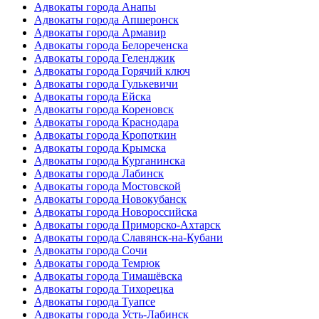
Адвокаты города Анапы
Адвокаты города Апшеронск
Адвокаты города Армавир
Адвокаты города Белореченска
Адвокаты города Геленджик
Адвокаты города Горячий ключ
Адвокаты города Гулькевичи
Адвокаты города Ейска
Адвокаты города Кореновск
Адвокаты города Краснодара
Адвокаты города Кропоткин
Адвокаты города Крымска
Адвокаты города Курганинска
Адвокаты города Лабинск
Адвокаты города Мостовской
Адвокаты города Новокубанск
Адвокаты города Новороссийска
Адвокаты города Приморско-Ахтарск
Адвокаты города Славянск-на-Кубани
Адвокаты города Сочи
Адвокаты города Темрюк
Адвокаты города Тимашёвска
Адвокаты города Тихорецка
Адвокаты города Туапсе
Адвокаты города Усть-Лабинск