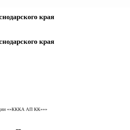
снодарского края
снодарского края
иации «»КККА АП КК»»»