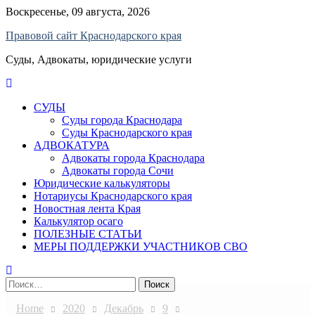
Skip
Воскресенье, 09 августа, 2026
to
Правовой сайт Краснодарского края
content
Суды, Адвокаты, юридические услуги
СУДЫ
Суды города Краснодара
Суды Краснодарского края
АДВОКАТУРА
Адвокаты города Краснодара
Адвокаты города Сочи
Юридические калькуляторы
Нотариусы Краснодарского края
Новостная лента Края
Калькулятор осаго
ПОЛЕЗНЫЕ СТАТЬИ
МЕРЫ ПОДДЕРЖКИ УЧАСТНИКОВ СВО
Найти:
Home
2020
Декабрь
9