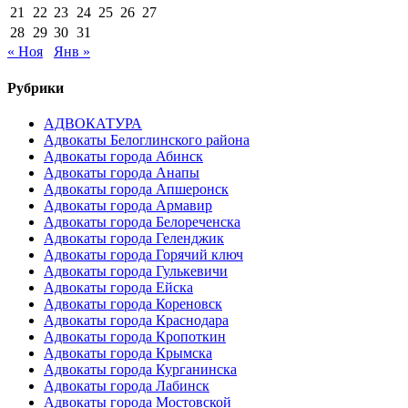
21
22
23
24
25
26
27
28
29
30
31
« Ноя
Янв »
Рубрики
АДВОКАТУРА
Адвокаты Белоглинского района
Адвокаты города Абинск
Адвокаты города Анапы
Адвокаты города Апшеронск
Адвокаты города Армавир
Адвокаты города Белореченска
Адвокаты города Геленджик
Адвокаты города Горячий ключ
Адвокаты города Гулькевичи
Адвокаты города Ейска
Адвокаты города Кореновск
Адвокаты города Краснодара
Адвокаты города Кропоткин
Адвокаты города Крымска
Адвокаты города Курганинска
Адвокаты города Лабинск
Адвокаты города Мостовской