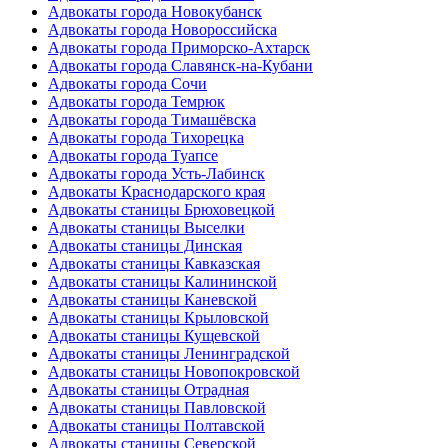
Адвокаты города Новокубанск
Адвокаты города Новороссийска
Адвокаты города Приморско-Ахтарск
Адвокаты города Славянск-на-Кубани
Адвокаты города Сочи
Адвокаты города Темрюк
Адвокаты города Тимашёвска
Адвокаты города Тихорецка
Адвокаты города Туапсе
Адвокаты города Усть-Лабинск
Адвокаты Краснодарского края
Адвокаты станицы Брюховецкой
Адвокаты станицы Выселки
Адвокаты станицы Динская
Адвокаты станицы Кавказская
Адвокаты станицы Калининской
Адвокаты станицы Каневской
Адвокаты станицы Крыловской
Адвокаты станицы Кущевской
Адвокаты станицы Ленинградской
Адвокаты станицы Новопокровской
Адвокаты станицы Отрадная
Адвокаты станицы Павловской
Адвокаты станицы Полтавской
Адвокаты станицы Северской