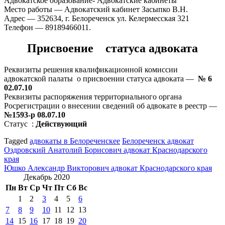
Адвокатское образование- Адвокатские кабинеты
Место работы — Адвокатский кабинет Засыпко В.Н.
Адрес — 352634, г. Белореченск ул. Келермесская 321
Телефон — 89189466011.
Присвоение статуса адвоката
Реквизиты решения квалификационной комиссии
адвокатской палаты о присвоении статуса адвоката —
№ 6
02.07.10
Реквизиты распоряжения территориального органа
Росрегистрации о внесении сведений об адвокате в реестр —
№1593-р 08.07.10
Статус :
Действующий
Tagged
адвокаты в Белореченскее
Белореченск адвокат
Навигация
Оздровский Анатолий Борисович адвокат Краснодарского
края
по
Юшко Александр Викторович адвокат Краснодарского края
записям
Декабрь 2020
Пн
Вт
Ср
Чт
Пт
Сб
Вс
1
2
3
4
5
6
7
8
9
10
11
12
13
14
15
16
17
18
19
20