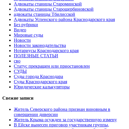
Адвокаты станицы Староминской
Адвокаты станицы Старощербиновской
адвокаты станицы Тбилисской
Адвокаты Успенского района Краснодарского края
Без рубрики
Видео
Мировые суды
Новости
Новости законодательства
Нотариусы Краснодарского края
ПОЛЕЗНЫЕ СТАТЬИ
сво
Статус прекращен или приостановлен
СУДЫ
Суды города Краснодара
Суды Краснодарского края
Юридические калькуляторы
Свежие записи
Житель Северского района признан виновным в
совершении диверсии
Житель Крыма осужден за государственную измену
В Ейске вынесен приговор участникам группы,