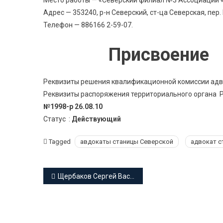
Место работы — «Северский филиал №3 Ассоциации 
Адрес — 353240, р-н Северский, ст-ца Северская, пер
Телефон — 886166 2-59-07.
Присвоение 
Реквизиты решения квалификационной комиссии адв
Реквизиты распоряжения территориального органа Ро
№1998-р 26.08.10
Статус :
Действующий
Tagged
авдокаты станицы Северской
адвокат с
Навигация
Щербаков Сергей Васильевич адвокат Краснодарского края
по
записям