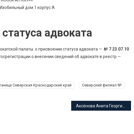
«»КККА АП КК»»»
. Изобильный дом 1 корпус А
статуса адвоката
окатской палаты о присвоении статуса адвоката —
№ 7 23.07.10
срегистрации о внесении сведений об адвокате в реестр —
таница Северская Краснодарский край
Северский филиал №
Аксёнова Анита Георгиевна адвокат Краснодарского края