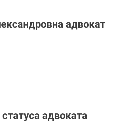
лександровна адвокат
я
статуса адвоката