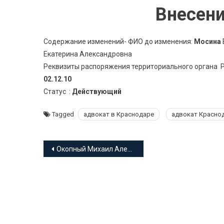
Внесени
Содержание изменений- ФИО до изменения:
Мосина
Екатерина Александровна
Реквизиты распоряжения территориального органа Р
02.12.10
Статус :
Действующий
Tagged
адвокат в Краснодаре
адвокат Красно
Навигация
Окопный Михаил Александрович адвокат Краснодарского края
по
записям