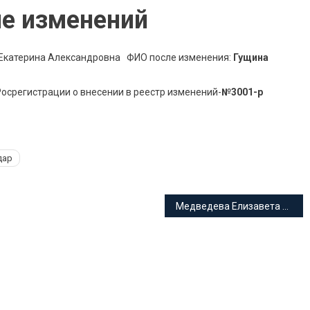
е изменений
Екатерина Александровна ФИО после изменения:
Гущина
осрегистрации о внесении в реестр изменений-
№3001-р
дар
Медведева Елизавета Георгиевна адвокат Краснодарского края