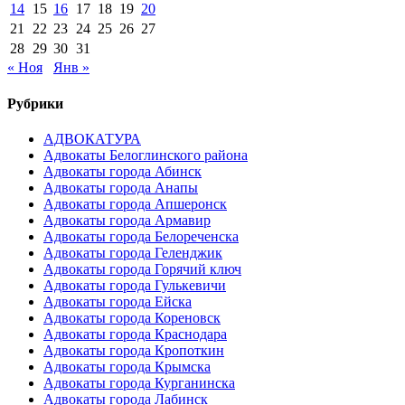
14
15
16
17
18
19
20
21
22
23
24
25
26
27
28
29
30
31
« Ноя
Янв »
Рубрики
АДВОКАТУРА
Адвокаты Белоглинского района
Адвокаты города Абинск
Адвокаты города Анапы
Адвокаты города Апшеронск
Адвокаты города Армавир
Адвокаты города Белореченска
Адвокаты города Геленджик
Адвокаты города Горячий ключ
Адвокаты города Гулькевичи
Адвокаты города Ейска
Адвокаты города Кореновск
Адвокаты города Краснодара
Адвокаты города Кропоткин
Адвокаты города Крымска
Адвокаты города Курганинска
Адвокаты города Лабинск