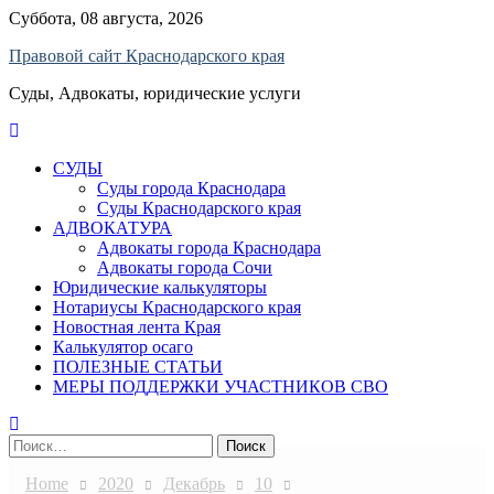
Skip
Суббота, 08 августа, 2026
to
Правовой сайт Краснодарского края
content
Суды, Адвокаты, юридические услуги
СУДЫ
Суды города Краснодара
Суды Краснодарского края
АДВОКАТУРА
Адвокаты города Краснодара
Адвокаты города Сочи
Юридические калькуляторы
Нотариусы Краснодарского края
Новостная лента Края
Калькулятор осаго
ПОЛЕЗНЫЕ СТАТЬИ
МЕРЫ ПОДДЕРЖКИ УЧАСТНИКОВ СВО
Найти:
Home
2020
Декабрь
10