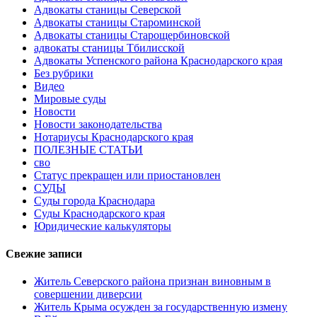
Адвокаты станицы Северской
Адвокаты станицы Староминской
Адвокаты станицы Старощербиновской
адвокаты станицы Тбилисской
Адвокаты Успенского района Краснодарского края
Без рубрики
Видео
Мировые суды
Новости
Новости законодательства
Нотариусы Краснодарского края
ПОЛЕЗНЫЕ СТАТЬИ
сво
Статус прекращен или приостановлен
СУДЫ
Суды города Краснодара
Суды Краснодарского края
Юридические калькуляторы
Свежие записи
Житель Северского района признан виновным в
совершении диверсии
Житель Крыма осужден за государственную измену