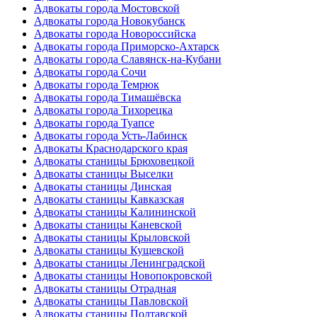
Адвокаты города Мостовской
Адвокаты города Новокубанск
Адвокаты города Новороссийска
Адвокаты города Приморско-Ахтарск
Адвокаты города Славянск-на-Кубани
Адвокаты города Сочи
Адвокаты города Темрюк
Адвокаты города Тимашёвска
Адвокаты города Тихорецка
Адвокаты города Туапсе
Адвокаты города Усть-Лабинск
Адвокаты Краснодарского края
Адвокаты станицы Брюховецкой
Адвокаты станицы Выселки
Адвокаты станицы Динская
Адвокаты станицы Кавказская
Адвокаты станицы Калининской
Адвокаты станицы Каневской
Адвокаты станицы Крыловской
Адвокаты станицы Кущевской
Адвокаты станицы Ленинградской
Адвокаты станицы Новопокровской
Адвокаты станицы Отрадная
Адвокаты станицы Павловской
Адвокаты станицы Полтавской