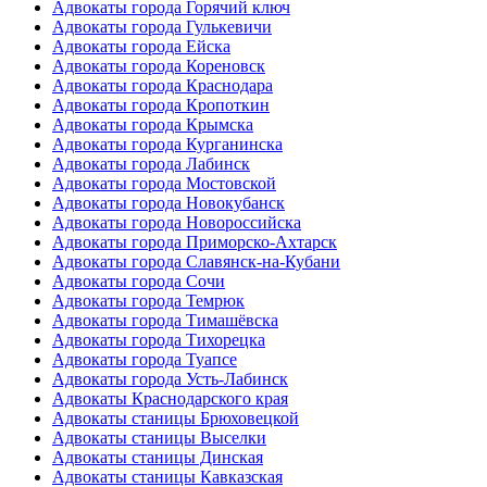
Адвокаты города Горячий ключ
Адвокаты города Гулькевичи
Адвокаты города Ейска
Адвокаты города Кореновск
Адвокаты города Краснодара
Адвокаты города Кропоткин
Адвокаты города Крымска
Адвокаты города Курганинска
Адвокаты города Лабинск
Адвокаты города Мостовской
Адвокаты города Новокубанск
Адвокаты города Новороссийска
Адвокаты города Приморско-Ахтарск
Адвокаты города Славянск-на-Кубани
Адвокаты города Сочи
Адвокаты города Темрюк
Адвокаты города Тимашёвска
Адвокаты города Тихорецка
Адвокаты города Туапсе
Адвокаты города Усть-Лабинск
Адвокаты Краснодарского края
Адвокаты станицы Брюховецкой
Адвокаты станицы Выселки
Адвокаты станицы Динская
Адвокаты станицы Кавказская