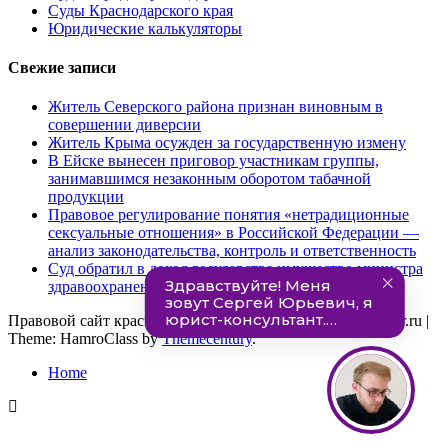
Суды Краснодарского края
Юридические калькуляторы
Свежие записи
Житель Северского района признан виновным в
совершении диверсии
Житель Крыма осужден за государственную измену
В Ейске вынесен приговор участникам группы,
занимавшимся незаконным оборотом табачной
продукции
Правовое регулирование понятия «нетрадиционные
сексуальные отношения» в Российской Федерации —
анализ законодательства, контроль и ответственность
Суд обратил в доход государства имущество министра
здравоохранения Кубани
Правовой сайт краснодарского края. info@pravo-krasnodar.ru
|
Theme: HamroClass by
Themecentury
.
Home