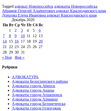
Tagged
адвокат Новороссийск
адвокаты Новороссийска
Навигация
Абрамов Георгий Альбертович адвокат Краснодарского края
Донцова Елена Ивановна адвокат Краснодарского края
по
Декабрь 2020
записям
Пн
Вт
Ср
Чт
Пт
Сб
Вс
1
2
3
4
5
6
7
8
9
10
11
12
13
14
15
16
17
18
19
20
21
22
23
24
25
26
27
28
29
30
31
« Ноя
Янв »
Рубрики
АДВОКАТУРА
Адвокаты Белоглинского района
Адвокаты города Абинск
Адвокаты города Анапы
Адвокаты города Апшеронск
Адвокаты города Армавир
Адвокаты города Белореченска
Адвокаты города Геленджик