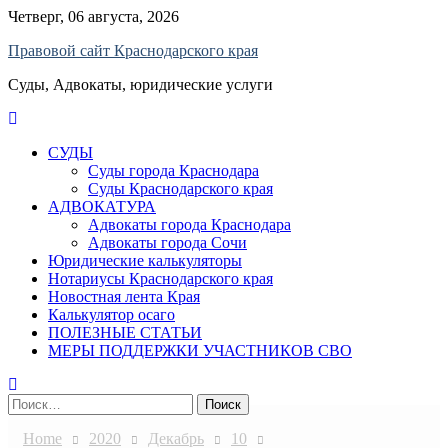
Skip
Четверг, 06 августа, 2026
to
Правовой сайт Краснодарского края
content
Суды, Адвокаты, юридические услуги
СУДЫ
Суды города Краснодара
Суды Краснодарского края
АДВОКАТУРА
Адвокаты города Краснодара
Адвокаты города Сочи
Юридические калькуляторы
Нотариусы Краснодарского края
Новостная лента Края
Калькулятор осаго
ПОЛЕЗНЫЕ СТАТЬИ
МЕРЫ ПОДДЕРЖКИ УЧАСТНИКОВ СВО
Найти:
Home
2020
Декабрь
10