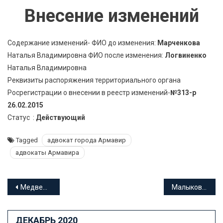
Внесение изменений
Содержание изменений- ФИО до изменения:
Марченкова
Наталья Владимировна ФИО после изменения:
Логвиненко
Наталья Владимировна
Реквизиты распоряжения территориального органа
Росрегистрации о внесении в реестр изменений-
№313-р
26.02.2015
Статус :
Действующий
Tagged
адвокат города Армавир
адвокаты Армавира
Навигация
Медведев Виктор Алексеевич адвокат Краснодарского края
Малыкова Елена Олеговна адвокат Краснодарского края
по
ДЕКАБРЬ 2020