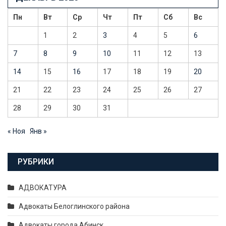
записям
Пн
Вт
Ср
Чт
Пт
Сб
Вс
1
2
3
4
5
6
7
8
9
10
11
12
13
14
15
16
17
18
19
20
21
22
23
24
25
26
27
28
29
30
31
« Ноя
Янв »
РУБРИКИ
АДВОКАТУРА
Адвокаты Белоглинского района
Адвокаты города Абинск