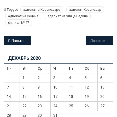
Tagged
адвокат в Краснодаре
адвокат Краснодар
адвокат на Седина
адвокат на улице Седина
филиал № 47
Навигация
Пальцев Дмитрий Михайлович адвокат Краснодарского края
Логвиненко Наталья Владимировна адвокат Краснодарского края
по
ДЕКАБРЬ 2020
записям
Пн
Вт
Ср
Чт
Пт
Сб
Вс
1
2
3
4
5
6
7
8
9
10
11
12
13
14
15
16
17
18
19
20
21
22
23
24
25
26
27
28
29
30
31