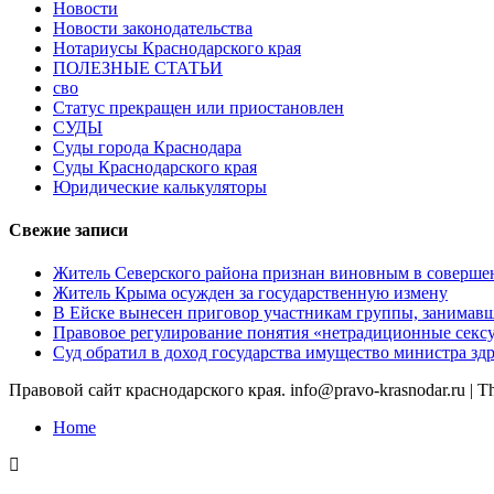
Новости
Новости законодательства
Нотариусы Краснодарского края
ПОЛЕЗНЫЕ СТАТЬИ
сво
Статус прекращен или приостановлен
СУДЫ
Суды города Краснодара
Суды Краснодарского края
Юридические калькуляторы
Свежие записи
Житель Северского района признан виновным в соверше
Житель Крыма осужден за государственную измену
В Ейске вынесен приговор участникам группы, занимав
Правовое регулирование понятия «нетрадиционные сексу
Суд обратил в доход государства имущество министра з
Правовой сайт краснодарского края. info@pravo-krasnodar.ru
|
T
Home