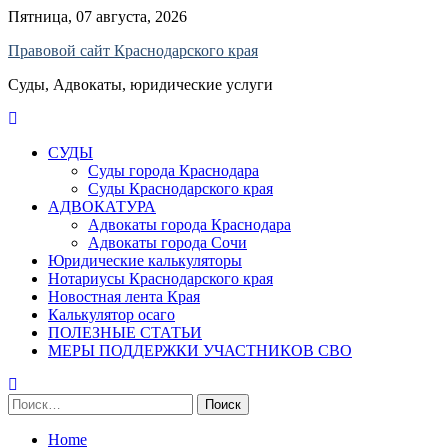
Skip
Пятница, 07 августа, 2026
to
Правовой сайт Краснодарского края
content
Суды, Адвокаты, юридические услуги
СУДЫ
Суды города Краснодара
Суды Краснодарского края
АДВОКАТУРА
Адвокаты города Краснодара
Адвокаты города Сочи
Юридические калькуляторы
Нотариусы Краснодарского края
Новостная лента Края
Калькулятор осаго
ПОЛЕЗНЫЕ СТАТЬИ
МЕРЫ ПОДДЕРЖКИ УЧАСТНИКОВ СВО
Найти:
Home