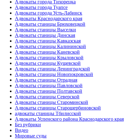
Адвокаты города Тихорецка
Адвокаты города Туапсе
Адвокаты города Усть-Лабинск
Адвокаты Краснодарского края
Адвокаты станицы Брюховецкой
Адвокаты станицы Выселки
Адвокаты станицы Динская
Адвокаты станицы Кавказская
Адвокаты станицы Калининской
Адвокаты станицы Каневской
Адвокаты станицы Крыловской
Адвокаты станицы Кущевской
Адвокаты станицы Ленинградской
Адвокаты станицы Новопокровской
Адвокаты станицы Отрадная
Адвокаты станицы Павловской
Адвокаты станицы Полтавской
Адвокаты станицы Северской
Адвокаты станицы Староминской
Адвокаты станицы Старощербиновской
адвокаты станицы Тбилисской
Адвокаты Успенского района Краснодарского края
Без рубрики
Видео
Мировые суды