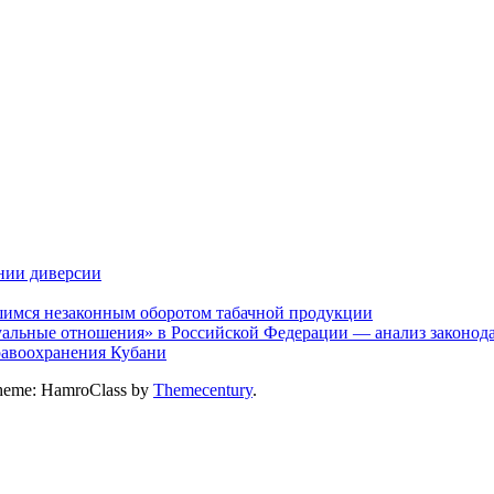
нии диверсии
шимся незаконным оборотом табачной продукции
альные отношения» в Российской Федерации — анализ законодат
дравоохранения Кубани
heme: HamroClass by
Themecentury
.