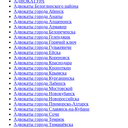
АДВОКАТУРА
Адвокаты Белоглинского района
Адвокаты города Абинск
Адвокаты города Анапы
Адвокаты города Апшеронск
Адвокаты города Армавир
Адвокаты города Белореченска
Адвокаты города Геленджик
Адвокаты города Горячий ключ
Адвокаты города Гулькевичи
Адвокаты города Ейска
Адвокаты города Кореновск
Адвокаты города Краснодара
Адвокаты города Кропоткин
Адвокаты города Крымска
Адвокаты города Курганинска
Адвокаты города Лабинск
Адвокаты города Мостовской
Адвокаты города Новокубанск
Адвокаты города Новороссийска
Адвокаты города Приморско-Ахтарск
Адвокаты города Славянск-на-Кубани
Адвокаты города Сочи
Адвокаты города Темрюк
Адвокаты города Тимашёвска