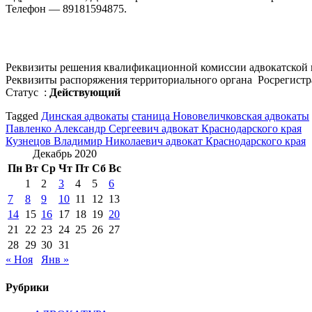
Телефон — 89181594875.
Реквизиты решения квалификационной комиссии адвокатской 
Реквизиты распоряжения территориального органа Росрегистра
Статус :
Действующий
Tagged
Динская адвокаты
станица Нововеличковская адвокаты
Навигация
Павленко Александр Сергеевич адвокат Краснодарского края
Кузнецов Владимир Николаевич адвокат Краснодарского края
по
Декабрь 2020
записям
Пн
Вт
Ср
Чт
Пт
Сб
Вс
1
2
3
4
5
6
7
8
9
10
11
12
13
14
15
16
17
18
19
20
21
22
23
24
25
26
27
28
29
30
31
« Ноя
Янв »
Рубрики