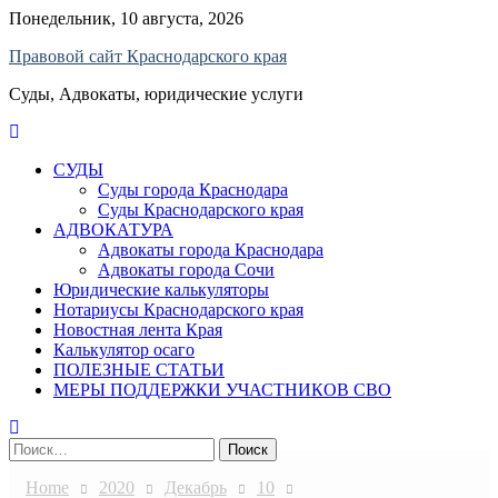
Skip
Понедельник, 10 августа, 2026
to
Правовой сайт Краснодарского края
content
Суды, Адвокаты, юридические услуги
СУДЫ
Суды города Краснодара
Суды Краснодарского края
АДВОКАТУРА
Адвокаты города Краснодара
Адвокаты города Сочи
Юридические калькуляторы
Нотариусы Краснодарского края
Новостная лента Края
Калькулятор осаго
ПОЛЕЗНЫЕ СТАТЬИ
МЕРЫ ПОДДЕРЖКИ УЧАСТНИКОВ СВО
Найти:
Home
2020
Декабрь
10