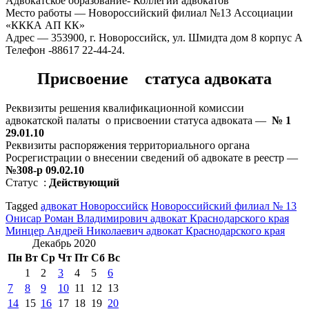
Адвокатское образование- Коллегии адвокатов
Место работы — Новороссийский филиал №13 Ассоциации
«КККА АП КК»
Адрес — 353900, г. Новороссийск, ул. Шмидта дом 8 корпус А
Телефон -88617 22-44-24.
Присвоение статуса адвоката
Реквизиты решения квалификационной комиссии
адвокатской палаты о присвоении статуса адвоката —
№ 1
29.01.10
Реквизиты распоряжения территориального органа
Росрегистрации о внесении сведений об адвокате в реестр —
№308-р 09.02.10
Статус :
Действующий
Tagged
адвокат Новороссийск
Новороссийский филиал № 13
Навигация
Онисар Роман Владимирович адвокат Краснодарского края
Минцер Андрей Николаевич адвокат Краснодарского края
по
Декабрь 2020
записям
Пн
Вт
Ср
Чт
Пт
Сб
Вс
1
2
3
4
5
6
7
8
9
10
11
12
13
14
15
16
17
18
19
20