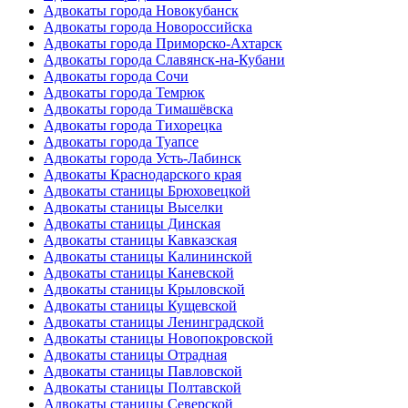
Адвокаты города Новокубанск
Адвокаты города Новороссийска
Адвокаты города Приморско-Ахтарск
Адвокаты города Славянск-на-Кубани
Адвокаты города Сочи
Адвокаты города Темрюк
Адвокаты города Тимашёвска
Адвокаты города Тихорецка
Адвокаты города Туапсе
Адвокаты города Усть-Лабинск
Адвокаты Краснодарского края
Адвокаты станицы Брюховецкой
Адвокаты станицы Выселки
Адвокаты станицы Динская
Адвокаты станицы Кавказская
Адвокаты станицы Калининской
Адвокаты станицы Каневской
Адвокаты станицы Крыловской
Адвокаты станицы Кущевской
Адвокаты станицы Ленинградской
Адвокаты станицы Новопокровской
Адвокаты станицы Отрадная
Адвокаты станицы Павловской
Адвокаты станицы Полтавской
Адвокаты станицы Северской