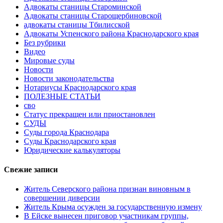
Адвокаты станицы Староминской
Адвокаты станицы Старощербиновской
адвокаты станицы Тбилисской
Адвокаты Успенского района Краснодарского края
Без рубрики
Видео
Мировые суды
Новости
Новости законодательства
Нотариусы Краснодарского края
ПОЛЕЗНЫЕ СТАТЬИ
сво
Статус прекращен или приостановлен
СУДЫ
Суды города Краснодара
Суды Краснодарского края
Юридические калькуляторы
Свежие записи
Житель Северского района признан виновным в
совершении диверсии
Житель Крыма осужден за государственную измену
В Ейске вынесен приговор участникам группы,