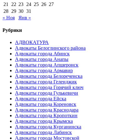
21
22
23
24
25
26
27
28
29
30
31
« Ноя
Янв »
Рубрики
АДВОКАТУРА
Адвокаты Белоглинского района
Адвокаты города Абинск
Адвокаты города Анапы
Адвокаты города Апшеронск
Адвокаты города Армавир
Адвокаты города Белореченска
Адвокаты города Геленджик
Адвокаты города Горячий ключ
Адвокаты города Гулькевичи
Адвокаты города Ейска
Адвокаты города Кореновск
Адвокаты города Краснодара
Адвокаты города Кропоткин
Адвокаты города Крымска
Адвокаты города Курганинска
Адвокаты города Лабинск
Адвокаты города Мостовской