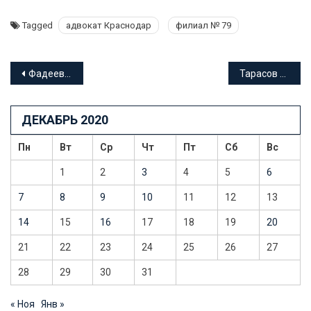
Tagged
адвокат Краснодар
филиал № 79
Навигация
Фадеев Борис Гаврилович адвокат Краснодарского края
Тарасов Роман Сергеевич адвокат Краснодарского края
по
ДЕКАБРЬ 2020
записям
Пн
Вт
Ср
Чт
Пт
Сб
Вс
1
2
3
4
5
6
7
8
9
10
11
12
13
14
15
16
17
18
19
20
21
22
23
24
25
26
27
28
29
30
31
« Ноя
Янв »