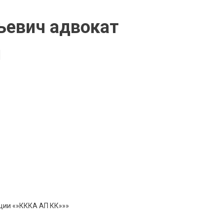
ьевич адвокат
я
ции «»КККА АП КК»»»