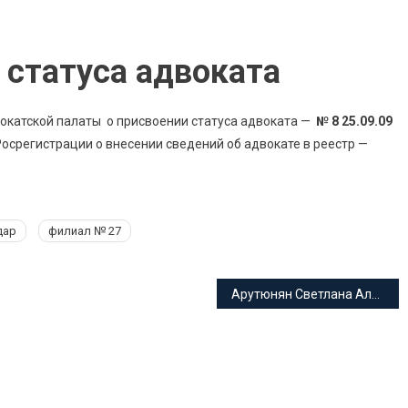
статуса адвоката
окатской палаты о присвоении статуса адвоката —
№ 8 25.09.09
срегистрации о внесении сведений об адвокате в реестр —
дар
филиал № 27
Арутюнян Светлана Александровна адвокат Краснодарского края