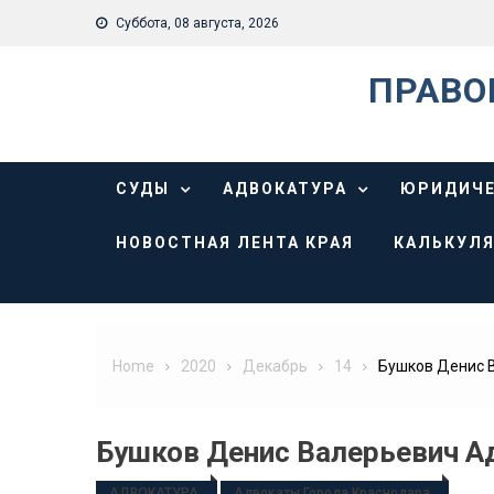
Skip
Суббота, 08 августа, 2026
to
content
ПРАВО
СУДЫ
АДВОКАТУРА
ЮРИДИЧЕ
НОВОСТНАЯ ЛЕНТА КРАЯ
КАЛЬКУЛЯ
Home
2020
Декабрь
14
Бушков Денис 
Бушков Денис Валерьевич А
АДВОКАТУРА
Адвокаты Города Краснодара