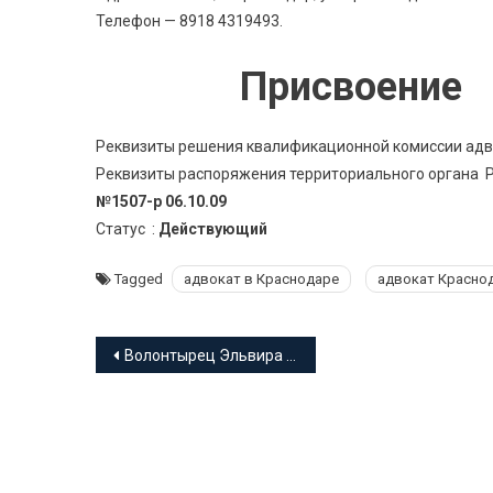
Телефон — 8918 4319493.
Присвоение 
Реквизиты решения квалификационной комиссии адв
Реквизиты распоряжения территориального органа Ро
№1507-р 06.10.09
Статус :
Действующий
Tagged
адвокат в Краснодаре
адвокат Красно
Навигация
Волонтырец Эльвира Михайловна адвокат Краснодарского края
по
записям