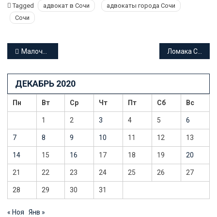
Tagged
адвокат в Сочи
адвокаты города Сочи
Сочи
Навигация
Малочинская Екатерина Игоревна адвокат Краснодарского края
Ломака Станислав Иванович адвокат Краснодарского края
по
ДЕКАБРЬ 2020
записям
Пн
Вт
Ср
Чт
Пт
Сб
Вс
1
2
3
4
5
6
7
8
9
10
11
12
13
14
15
16
17
18
19
20
21
22
23
24
25
26
27
28
29
30
31
« Ноя
Янв »