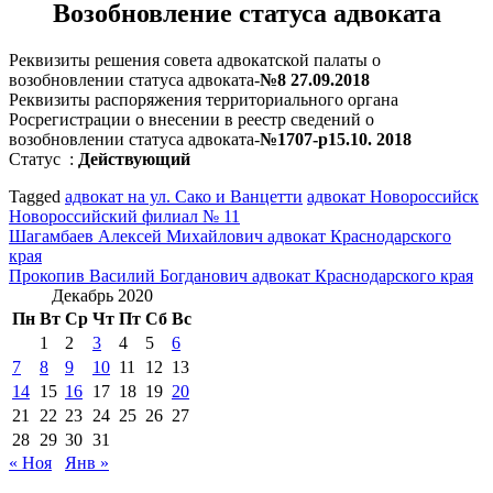
Возобновление статуса адвоката
Реквизиты решения совета адвокатской палаты о
возобновлении статуса адвоката-
№8 27.09.2018
Реквизиты распоряжения территориального органа
Росрегистрации о внесении в реестр сведений о
возобновлении статуса адвоката-
№1707-р15.10. 2018
Статус :
Действующий
Tagged
адвокат на ул. Сако и Ванцетти
адвокат Новороссийск
Новороссийский филиал № 11
Навигация
Шагамбаев Алексей Михайлович адвокат Краснодарского
края
по
Прокопив Василий Богданович адвокат Краснодарского края
записям
Декабрь 2020
Пн
Вт
Ср
Чт
Пт
Сб
Вс
1
2
3
4
5
6
7
8
9
10
11
12
13
14
15
16
17
18
19
20
21
22
23
24
25
26
27
28
29
30
31
« Ноя
Янв »