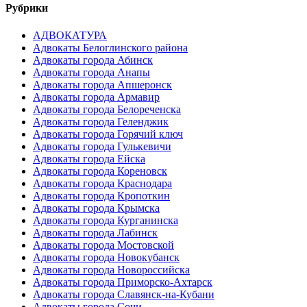
Рубрики
АДВОКАТУРА
Адвокаты Белоглинского района
Адвокаты города Абинск
Адвокаты города Анапы
Адвокаты города Апшеронск
Адвокаты города Армавир
Адвокаты города Белореченска
Адвокаты города Геленджик
Адвокаты города Горячий ключ
Адвокаты города Гулькевичи
Адвокаты города Ейска
Адвокаты города Кореновск
Адвокаты города Краснодара
Адвокаты города Кропоткин
Адвокаты города Крымска
Адвокаты города Курганинска
Адвокаты города Лабинск
Адвокаты города Мостовской
Адвокаты города Новокубанск
Адвокаты города Новороссийска
Адвокаты города Приморско-Ахтарск
Адвокаты города Славянск-на-Кубани
Адвокаты города Сочи