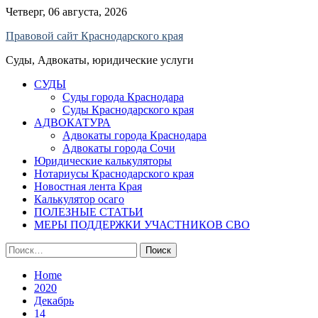
Skip
Четверг, 06 августа, 2026
to
Правовой сайт Краснодарского края
content
Суды, Адвокаты, юридические услуги
СУДЫ
Суды города Краснодара
Суды Краснодарского края
АДВОКАТУРА
Адвокаты города Краснодара
Адвокаты города Сочи
Юридические калькуляторы
Нотариусы Краснодарского края
Новостная лента Края
Калькулятор осаго
ПОЛЕЗНЫЕ СТАТЬИ
МЕРЫ ПОДДЕРЖКИ УЧАСТНИКОВ СВО
Найти:
Home
2020
Декабрь
14