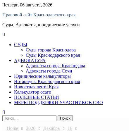
Skip
Четверг, 06 августа, 2026
to
Правовой сайт Краснодарского края
content
Суды, Адвокаты, юридические услуги
СУДЫ
Суды города Краснодара
Суды Краснодарского края
АДВОКАТУРА
Адвокаты города Краснодара
Адвокаты города Сочи
Юридические калькуляторы
Нотариусы Краснодарского края
Новостная лента Края
Калькулятор осаго
ПОЛЕЗНЫЕ СТАТЬИ
МЕРЫ ПОДДЕРЖКИ УЧАСТНИКОВ СВО
Найти:
Home
2020
Декабрь
16