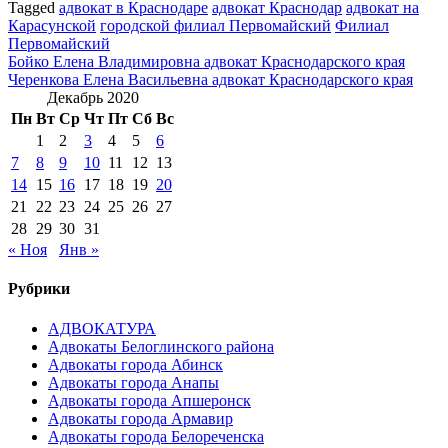
Tagged
адвокат в Краснодаре
адвокат Краснодар
адвокат на
Карасунской
городской филиал Первомайский
Филиал
Первомайский
Навигация
Бойко Елена Владимировна адвокат Краснодарского края
Черенкова Елена Васильевна адвокат Краснодарского края
по
Декабрь 2020
записям
Пн
Вт
Ср
Чт
Пт
Сб
Вс
1
2
3
4
5
6
7
8
9
10
11
12
13
14
15
16
17
18
19
20
21
22
23
24
25
26
27
28
29
30
31
« Ноя
Янв »
Рубрики
АДВОКАТУРА
Адвокаты Белоглинского района
Адвокаты города Абинск
Адвокаты города Анапы
Адвокаты города Апшеронск
Адвокаты города Армавир
Адвокаты города Белореченска