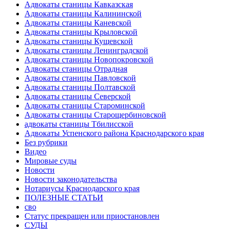
Адвокаты станицы Кавказская
Адвокаты станицы Калининской
Адвокаты станицы Каневской
Адвокаты станицы Крыловской
Адвокаты станицы Кущевской
Адвокаты станицы Ленинградской
Адвокаты станицы Новопокровской
Адвокаты станицы Отрадная
Адвокаты станицы Павловской
Адвокаты станицы Полтавской
Адвокаты станицы Северской
Адвокаты станицы Староминской
Адвокаты станицы Старощербиновской
адвокаты станицы Тбилисской
Адвокаты Успенского района Краснодарского края
Без рубрики
Видео
Мировые суды
Новости
Новости законодательства
Нотариусы Краснодарского края
ПОЛЕЗНЫЕ СТАТЬИ
сво
Статус прекращен или приостановлен
СУДЫ