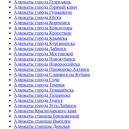
Адвокаты города Геленджик
Адвокаты города Горячий ключ
Адвокаты города Гулькевичи
Адвокаты города Ейска
Адвокаты города Кореновск
Адвокаты города Краснодара
Адвокаты города Кропоткин
Адвокаты города Крымска
Адвокаты города Курганинска
Адвокаты города Лабинск
Адвокаты города Мостовской
Адвокаты города Новокубанск
Адвокаты города Новороссийска
Адвокаты города Приморско-Ахтарск
Адвокаты города Славянск-на-Кубани
Адвокаты города Сочи
Адвокаты города Темрюк
Адвокаты города Тимашёвска
Адвокаты города Тихорецка
Адвокаты города Туапсе
Адвокаты города Усть-Лабинск
Адвокаты Краснодарского края
Адвокаты станицы Брюховецкой
Адвокаты станицы Выселки
Адвокаты станицы Динская