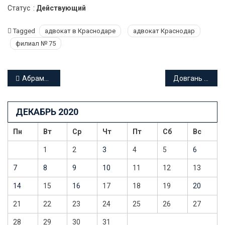
Статус :
Действующий
Tagged
адвокат в Краснодаре
адвокат Краснодар
филиал № 75
Навигация
Абрамова Ирина Сергеевна адвокат Краснодарского края
Довгань Наталья Валерьевна адвокат Краснодарского края
по
ДЕКАБРЬ 2020
записям
Пн
Вт
Ср
Чт
Пт
Сб
Вс
1
2
3
4
5
6
7
8
9
10
11
12
13
14
15
16
17
18
19
20
21
22
23
24
25
26
27
28
29
30
31