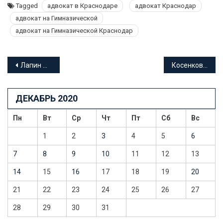
Tagged
адвокат в Краснодаре
адвокат Краснодар
адвокат на Гимназической
адвокат на Гимназической Краснодар
Навигация
Лапин Вадим Валентинович адвокат Краснодарского края
Косенков Константин Викторович адвокат Краснодарского края
по
ДЕКАБРЬ 2020
записям
Пн
Вт
Ср
Чт
Пт
Сб
Вс
1
2
3
4
5
6
7
8
9
10
11
12
13
14
15
16
17
18
19
20
21
22
23
24
25
26
27
28
29
30
31