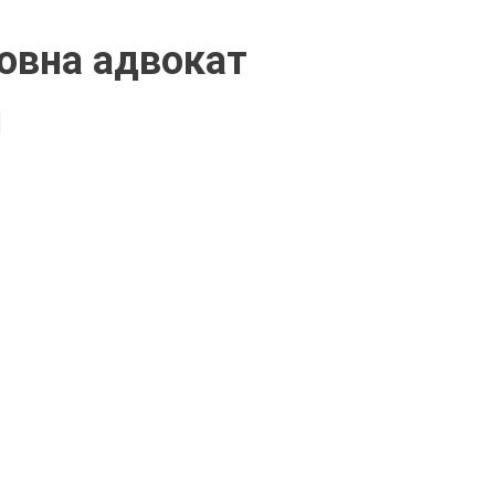
овна адвокат
я