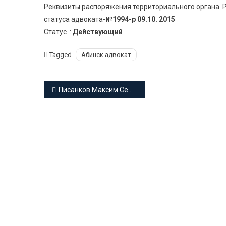
Реквизиты распоряжения территориального органа Р
статуса адвоката-
№1994-р 09.10. 2015
Статус :
Действующий
Tagged
Абинск адвокат
Навигация
Писанков Максим Сергеевич адвокат Краснодарского края
по
записям