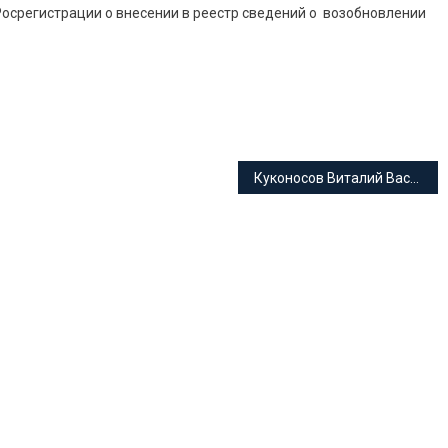
осрегистрации о внесении в реестр сведений о возобновлении
Куконосов Виталий Васильевич адвокат Краснодарского края