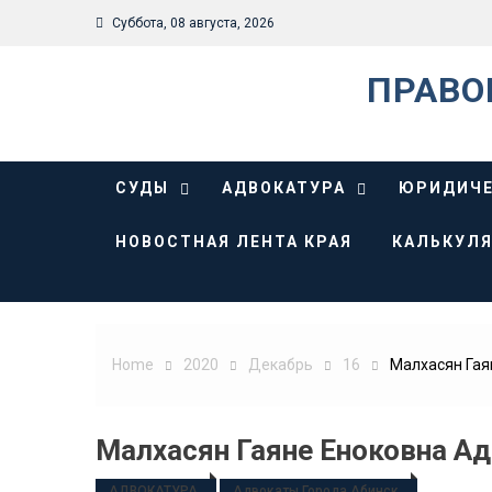
Skip
Суббота, 08 августа, 2026
to
content
ПРАВО
СУДЫ
АДВОКАТУРА
ЮРИДИЧЕ
НОВОСТНАЯ ЛЕНТА КРАЯ
КАЛЬКУЛЯ
Home
2020
Декабрь
16
Малхасян Гая
Малхасян Гаяне Еноковна А
АДВОКАТУРА
Адвокаты Города Абинск