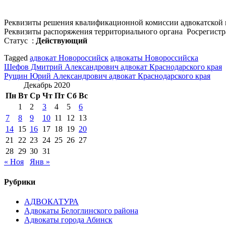
Реквизиты решения квалификационной комиссии адвокатской 
Реквизиты распоряжения территориального органа Росрегистра
Статус :
Действующий
Tagged
адвокат Новороссийск
адвокаты Новороссийска
Навигация
Шефов Дмитрий Александрович адвокат Краснодарского края
Рущин Юрий Александрович адвокат Краснодарского края
по
Декабрь 2020
записям
Пн
Вт
Ср
Чт
Пт
Сб
Вс
1
2
3
4
5
6
7
8
9
10
11
12
13
14
15
16
17
18
19
20
21
22
23
24
25
26
27
28
29
30
31
« Ноя
Янв »
Рубрики
АДВОКАТУРА
Адвокаты Белоглинского района
Адвокаты города Абинск