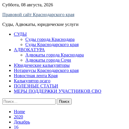
Skip
Суббота, 08 августа, 2026
to
Правовой сайт Краснодарского края
content
Суды, Адвокаты, юридические услуги
СУДЫ
Суды города Краснодара
Суды Краснодарского края
АДВОКАТУРА
Адвокаты города Краснодара
Адвокаты города Сочи
Юридические калькуляторы
Нотариусы Краснодарского края
Новостная лента Края
Калькулятор осаго
ПОЛЕЗНЫЕ СТАТЬИ
МЕРЫ ПОДДЕРЖКИ УЧАСТНИКОВ СВО
Найти:
Home
2020
Декабрь
16