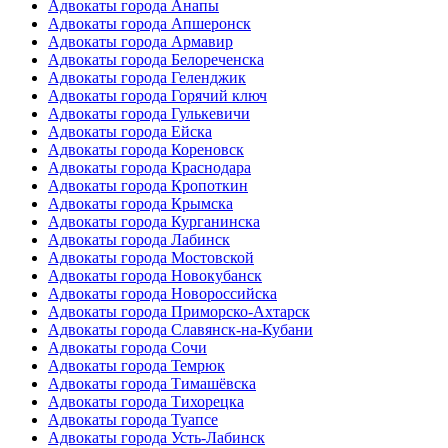
Адвокаты города Анапы
Адвокаты города Апшеронск
Адвокаты города Армавир
Адвокаты города Белореченска
Адвокаты города Геленджик
Адвокаты города Горячий ключ
Адвокаты города Гулькевичи
Адвокаты города Ейска
Адвокаты города Кореновск
Адвокаты города Краснодара
Адвокаты города Кропоткин
Адвокаты города Крымска
Адвокаты города Курганинска
Адвокаты города Лабинск
Адвокаты города Мостовской
Адвокаты города Новокубанск
Адвокаты города Новороссийска
Адвокаты города Приморско-Ахтарск
Адвокаты города Славянск-на-Кубани
Адвокаты города Сочи
Адвокаты города Темрюк
Адвокаты города Тимашёвска
Адвокаты города Тихорецка
Адвокаты города Туапсе
Адвокаты города Усть-Лабинск