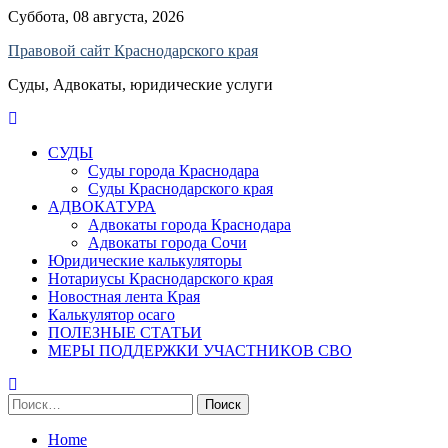
Skip
Суббота, 08 августа, 2026
to
Правовой сайт Краснодарского края
content
Суды, Адвокаты, юридические услуги
СУДЫ
Суды города Краснодара
Суды Краснодарского края
АДВОКАТУРА
Адвокаты города Краснодара
Адвокаты города Сочи
Юридические калькуляторы
Нотариусы Краснодарского края
Новостная лента Края
Калькулятор осаго
ПОЛЕЗНЫЕ СТАТЬИ
МЕРЫ ПОДДЕРЖКИ УЧАСТНИКОВ СВО
Найти:
Home