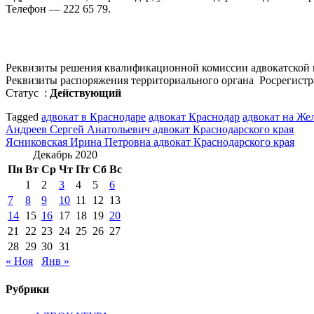
Телефон — 222 65 79.
Реквизиты решения квалификационной комиссии адвокатской 
Реквизиты распоряжения территориального органа Росрегистра
Статус :
Действующий
Tagged
адвокат в Краснодаре
адвокат Краснодар
адвокат на Же
Навигация
Андреев Сергей Анатольевич адвокат Краснодарского края
Ясниковская Ирина Петровна адвокат Краснодарского края
по
Декабрь 2020
записям
Пн
Вт
Ср
Чт
Пт
Сб
Вс
1
2
3
4
5
6
7
8
9
10
11
12
13
14
15
16
17
18
19
20
21
22
23
24
25
26
27
28
29
30
31
« Ноя
Янв »
Рубрики