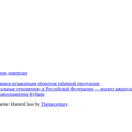
нии диверсии
шимся незаконным оборотом табачной продукции
альные отношения» в Российской Федерации — анализ законодат
дравоохранения Кубани
heme: HamroClass by
Themecentury
.