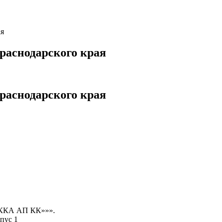
ая
раснодарского края
раснодарского края
КККА АП КК»»».
пус 1