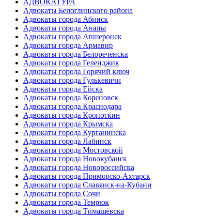
АДВОКАТУРА
Адвокаты Белоглинского района
Адвокаты города Абинск
Адвокаты города Анапы
Адвокаты города Апшеронск
Адвокаты города Армавир
Адвокаты города Белореченска
Адвокаты города Геленджик
Адвокаты города Горячий ключ
Адвокаты города Гулькевичи
Адвокаты города Ейска
Адвокаты города Кореновск
Адвокаты города Краснодара
Адвокаты города Кропоткин
Адвокаты города Крымска
Адвокаты города Курганинска
Адвокаты города Лабинск
Адвокаты города Мостовской
Адвокаты города Новокубанск
Адвокаты города Новороссийска
Адвокаты города Приморско-Ахтарск
Адвокаты города Славянск-на-Кубани
Адвокаты города Сочи
Адвокаты города Темрюк
Адвокаты города Тимашёвска