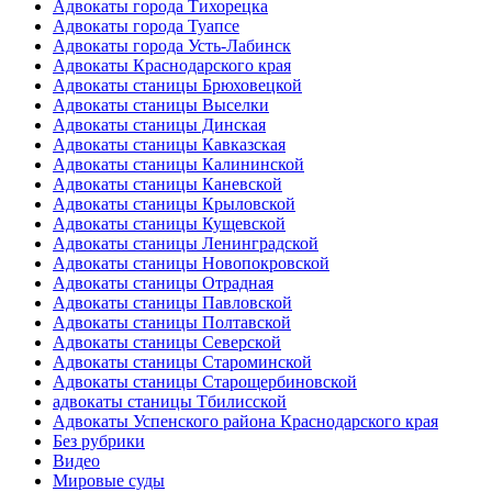
Адвокаты города Тихорецка
Адвокаты города Туапсе
Адвокаты города Усть-Лабинск
Адвокаты Краснодарского края
Адвокаты станицы Брюховецкой
Адвокаты станицы Выселки
Адвокаты станицы Динская
Адвокаты станицы Кавказская
Адвокаты станицы Калининской
Адвокаты станицы Каневской
Адвокаты станицы Крыловской
Адвокаты станицы Кущевской
Адвокаты станицы Ленинградской
Адвокаты станицы Новопокровской
Адвокаты станицы Отрадная
Адвокаты станицы Павловской
Адвокаты станицы Полтавской
Адвокаты станицы Северской
Адвокаты станицы Староминской
Адвокаты станицы Старощербиновской
адвокаты станицы Тбилисской
Адвокаты Успенского района Краснодарского края
Без рубрики
Видео
Мировые суды