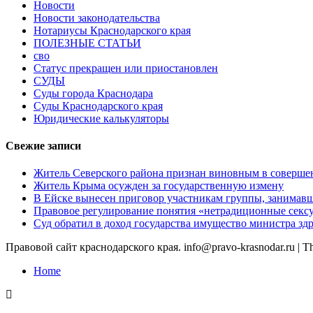
Новости
Новости законодательства
Нотариусы Краснодарского края
ПОЛЕЗНЫЕ СТАТЬИ
сво
Статус прекращен или приостановлен
СУДЫ
Суды города Краснодара
Суды Краснодарского края
Юридические калькуляторы
Свежие записи
Житель Северского района признан виновным в соверше
Житель Крыма осужден за государственную измену
В Ейске вынесен приговор участникам группы, занимав
Правовое регулирование понятия «нетрадиционные сексу
Суд обратил в доход государства имущество министра з
Правовой сайт краснодарского края. info@pravo-krasnodar.ru
|
T
Home