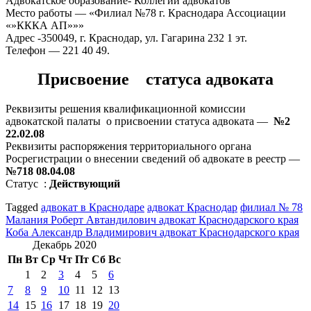
Адвокатское образование- Коллегии адвокатов
Место работы — «Филиал №78 г. Краснодара Ассоциации
«»КККА АП»»»
Адрес -350049, г. Краснодар, ул. Гагарина 232 1 эт.
Телефон — 221 40 49.
Присвоение статуса адвоката
Реквизиты решения квалификационной комиссии
адвокатской палаты о присвоении статуса адвоката —
№2
22.02.08
Реквизиты распоряжения территориального органа
Росрегистрации о внесении сведений об адвокате в реестр —
№718 08.04.08
Статус :
Действующий
Tagged
адвокат в Краснодаре
адвокат Краснодар
филиал № 78
Навигация
Малания Роберт Автандилович адвокат Краснодарского края
Коба Александр Владимирович адвокат Краснодарского края
по
Декабрь 2020
записям
Пн
Вт
Ср
Чт
Пт
Сб
Вс
1
2
3
4
5
6
7
8
9
10
11
12
13
14
15
16
17
18
19
20