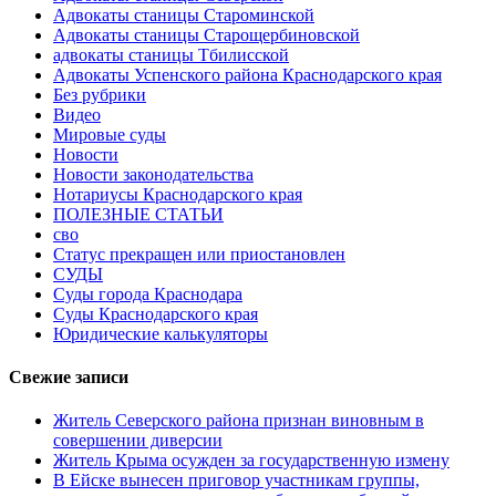
Адвокаты станицы Староминской
Адвокаты станицы Старощербиновской
адвокаты станицы Тбилисской
Адвокаты Успенского района Краснодарского края
Без рубрики
Видео
Мировые суды
Новости
Новости законодательства
Нотариусы Краснодарского края
ПОЛЕЗНЫЕ СТАТЬИ
сво
Статус прекращен или приостановлен
СУДЫ
Суды города Краснодара
Суды Краснодарского края
Юридические калькуляторы
Свежие записи
Житель Северского района признан виновным в
совершении диверсии
Житель Крыма осужден за государственную измену
В Ейске вынесен приговор участникам группы,