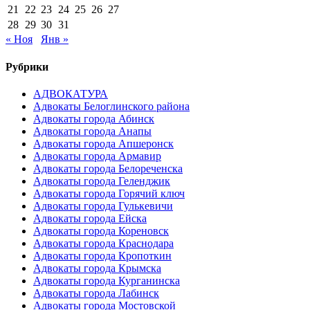
21
22
23
24
25
26
27
28
29
30
31
« Ноя
Янв »
Рубрики
АДВОКАТУРА
Адвокаты Белоглинского района
Адвокаты города Абинск
Адвокаты города Анапы
Адвокаты города Апшеронск
Адвокаты города Армавир
Адвокаты города Белореченска
Адвокаты города Геленджик
Адвокаты города Горячий ключ
Адвокаты города Гулькевичи
Адвокаты города Ейска
Адвокаты города Кореновск
Адвокаты города Краснодара
Адвокаты города Кропоткин
Адвокаты города Крымска
Адвокаты города Курганинска
Адвокаты города Лабинск
Адвокаты города Мостовской