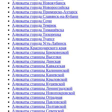
Адвокаты города Новокубанск
Адвокаты города Новороссийска
Адвокаты города Приморско-Ахтарск
Адвокаты города Славянск-на-Кубани
Адвокаты города Сочи
Адвокаты города Темрюк
Адвокаты города Тимашёвска
Адвокаты города Тихорецка
Адвокаты города Туапсе
Адвокаты города Усть-Лабинск
Адвокаты Краснодарского края
Адвокаты станицы Брюховецкой
Адвокаты станицы Выселки
Адвокаты станицы Динская
Адвокаты станицы Кавказская
Адвокаты станицы Калининской
Адвокаты станицы Каневской
Адвокаты станицы Крыловской
Адвокаты станицы Кущевской
Адвокаты станицы Ленинградской
Адвокаты станицы Новопокровской
Адвокаты станицы Отрадная
Адвокаты станицы Павловской
Адвокаты станицы Полтавской
Адвокаты станицы Северской