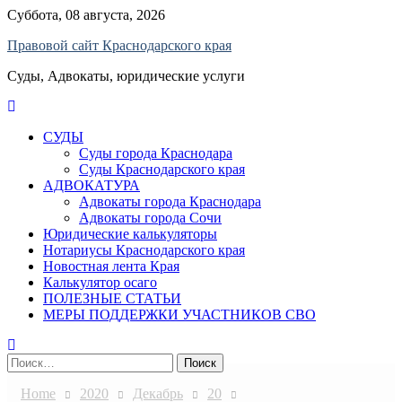
Skip
Суббота, 08 августа, 2026
to
Правовой сайт Краснодарского края
content
Суды, Адвокаты, юридические услуги
СУДЫ
Суды города Краснодара
Суды Краснодарского края
АДВОКАТУРА
Адвокаты города Краснодара
Адвокаты города Сочи
Юридические калькуляторы
Нотариусы Краснодарского края
Новостная лента Края
Калькулятор осаго
ПОЛЕЗНЫЕ СТАТЬИ
МЕРЫ ПОДДЕРЖКИ УЧАСТНИКОВ СВО
Найти:
Home
2020
Декабрь
20