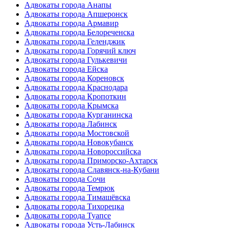
Адвокаты города Анапы
Адвокаты города Апшеронск
Адвокаты города Армавир
Адвокаты города Белореченска
Адвокаты города Геленджик
Адвокаты города Горячий ключ
Адвокаты города Гулькевичи
Адвокаты города Ейска
Адвокаты города Кореновск
Адвокаты города Краснодара
Адвокаты города Кропоткин
Адвокаты города Крымска
Адвокаты города Курганинска
Адвокаты города Лабинск
Адвокаты города Мостовской
Адвокаты города Новокубанск
Адвокаты города Новороссийска
Адвокаты города Приморско-Ахтарск
Адвокаты города Славянск-на-Кубани
Адвокаты города Сочи
Адвокаты города Темрюк
Адвокаты города Тимашёвска
Адвокаты города Тихорецка
Адвокаты города Туапсе
Адвокаты города Усть-Лабинск