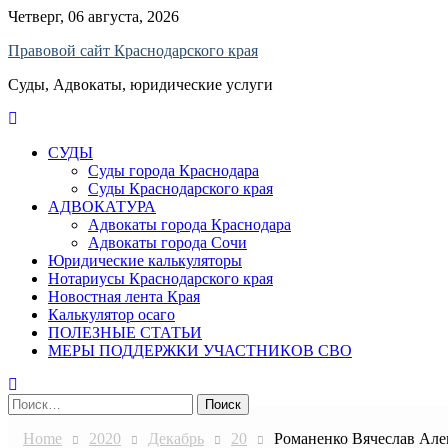
Skip
Четверг, 06 августа, 2026
to
Правовой сайт Краснодарского края
content
Суды, Адвокаты, юридические услуги
СУДЫ
Суды города Краснодара
Суды Краснодарского края
АДВОКАТУРА
Адвокаты города Краснодара
Адвокаты города Сочи
Юридические калькуляторы
Нотариусы Краснодарского края
Новостная лента Края
Калькулятор осаго
ПОЛЕЗНЫЕ СТАТЬИ
МЕРЫ ПОДДЕРЖКИ УЧАСТНИКОВ СВО
Найти:
Home
2020
Декабрь
20
Романенко Вячеслав Але