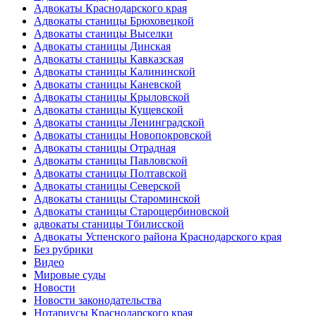
Адвокаты Краснодарского края
Адвокаты станицы Брюховецкой
Адвокаты станицы Выселки
Адвокаты станицы Динская
Адвокаты станицы Кавказская
Адвокаты станицы Калининской
Адвокаты станицы Каневской
Адвокаты станицы Крыловской
Адвокаты станицы Кущевской
Адвокаты станицы Ленинградской
Адвокаты станицы Новопокровской
Адвокаты станицы Отрадная
Адвокаты станицы Павловской
Адвокаты станицы Полтавской
Адвокаты станицы Северской
Адвокаты станицы Староминской
Адвокаты станицы Старощербиновской
адвокаты станицы Тбилисской
Адвокаты Успенского района Краснодарского края
Без рубрики
Видео
Мировые суды
Новости
Новости законодательства
Нотариусы Краснодарского края