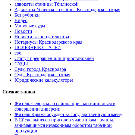
адвокаты станицы Тбилисской
Адвокаты Успенского района Краснодарского края
Без рубрики
Видео
Мировые суды
Новости
Новости законодательства
Нотариусы Краснодарского края
ПОЛЕЗНЫЕ СТАТЬИ
сво
Статус прекращен или приостановлен
СУДЫ
Суды города Краснодара
Суды Краснодарского края
Юридические калькуляторы
Свежие записи
Житель Северского района признан виновным в
совершении диверсии
Житель Крыма осужден за государственную измену
В Ейске вынесен приговор участникам группы,
занимавшимся незаконным оборотом табачной
продукции