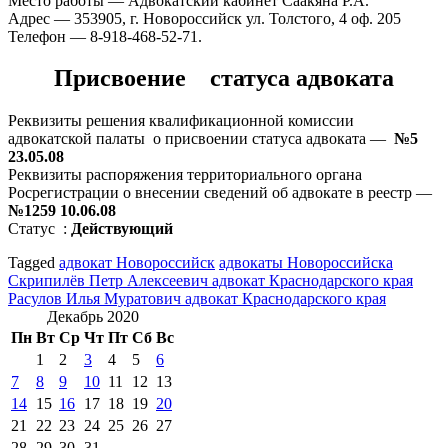
Место работы — Адвокатский кабинет Саакяна Р.А.
Адрес — 353905, г. Новороссийск ул. Толстого, 4 оф. 205
Телефон — 8-918-468-52-71.
Присвоение статуса адвоката
Реквизиты решения квалификационной комиссии
адвокатской палаты о присвоении статуса адвоката —
№5
23.05.08
Реквизиты распоряжения территориального органа
Росрегистрации о внесении сведений об адвокате в реестр —
№1259 10.06.08
Статус :
Действующий
Tagged
адвокат Новороссийск
адвокаты Новороссийска
Навигация
Скрипилёв Петр Алексеевич адвокат Краснодарского края
Расулов Илья Муратович адвокат Краснодарского края
по
Декабрь 2020
записям
Пн
Вт
Ср
Чт
Пт
Сб
Вс
1
2
3
4
5
6
7
8
9
10
11
12
13
14
15
16
17
18
19
20
21
22
23
24
25
26
27
28
29
30
31