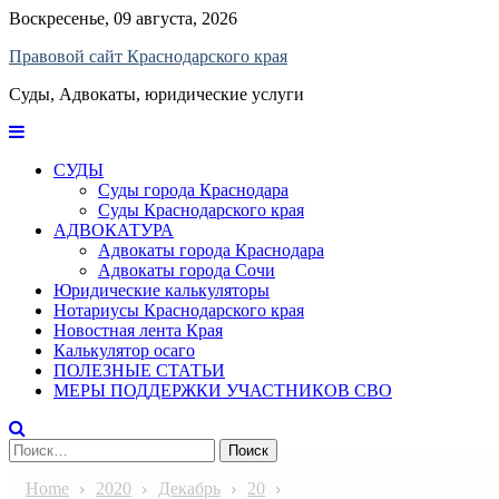
Skip
Воскресенье, 09 августа, 2026
to
Правовой сайт Краснодарского края
content
Суды, Адвокаты, юридические услуги
СУДЫ
Суды города Краснодара
Суды Краснодарского края
АДВОКАТУРА
Адвокаты города Краснодара
Адвокаты города Сочи
Юридические калькуляторы
Нотариусы Краснодарского края
Новостная лента Края
Калькулятор осаго
ПОЛЕЗНЫЕ СТАТЬИ
МЕРЫ ПОДДЕРЖКИ УЧАСТНИКОВ СВО
Найти:
Home
2020
Декабрь
20