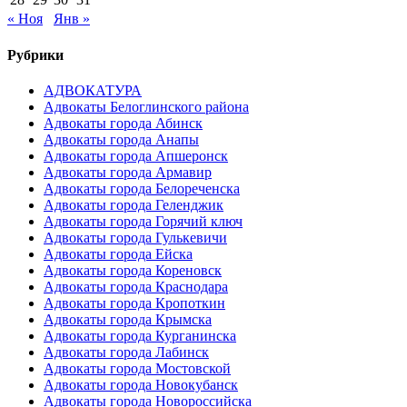
« Ноя
Янв »
Рубрики
АДВОКАТУРА
Адвокаты Белоглинского района
Адвокаты города Абинск
Адвокаты города Анапы
Адвокаты города Апшеронск
Адвокаты города Армавир
Адвокаты города Белореченска
Адвокаты города Геленджик
Адвокаты города Горячий ключ
Адвокаты города Гулькевичи
Адвокаты города Ейска
Адвокаты города Кореновск
Адвокаты города Краснодара
Адвокаты города Кропоткин
Адвокаты города Крымска
Адвокаты города Курганинска
Адвокаты города Лабинск
Адвокаты города Мостовской
Адвокаты города Новокубанск
Адвокаты города Новороссийска