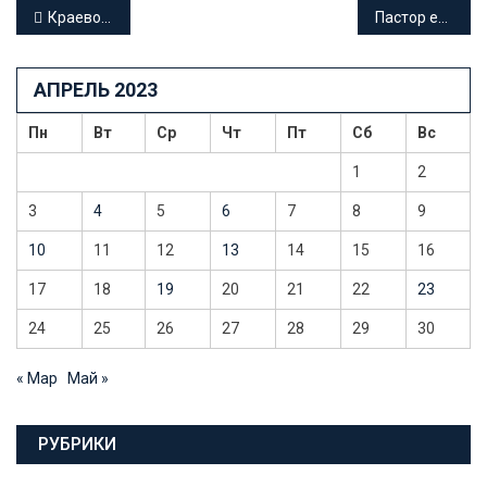
Навигация
Краевой суд отменил условный приговор мужчине, устроившему стрельбу возле ночного клуба в Краснодаре
Пастор евангельской церкви осужден за участие в нежелательной международной организации
по
АПРЕЛЬ 2023
записям
Пн
Вт
Ср
Чт
Пт
Сб
Вс
1
2
3
4
5
6
7
8
9
10
11
12
13
14
15
16
17
18
19
20
21
22
23
24
25
26
27
28
29
30
« Мар
Май »
РУБРИКИ