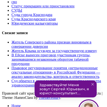
сво
Статус прекращен или приостановлен
СУДЫ
Суды города Краснодара
Суды Краснодарского края
Юридические калькуляторы
Свежие записи
Житель Северского района признан виновным в
совершении диверсии
Житель Крыма осужден за государственную измену
В Ейске вынесен приговор участникам группы,
занимавшимся незаконным оборотом табачной
продукции
Правовое регулирование понятия «нетрадиционные
сексуальные отношения» в Российской Федерации —
анализ законодательства, контроль и ответственность
Суд обратил в доход государства имущество министра
здравоохранения Кубани
Правовой сайт краснодарского края. info@pravo-krasnodar.ru
|
Theme: HamroClass by
Themecentury
.
Home