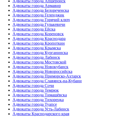
Адвокаты города Апшеронск
Адвокаты города Армавир
Адвокаты города Белореченска
Адвокаты города Геленджик
Адвокаты города Горячий ключ
Адвокаты города Гулькевичи
Адвокаты города Ейска
Адвокаты города Кореновск
Адвокаты города Краснодара
Адвокаты города Кропоткин
Адвокаты города Крымска
Адвокаты города Курганинска
Адвокаты города Лабинск
Адвокаты города Мостовской
Адвокаты города Новокубанск
Адвокаты города Новороссийска
Адвокаты города Приморско-Ахтарск
Адвокаты города Славянск-на-Кубани
Адвокаты города Сочи
Адвокаты города Темрюк
Адвокаты города Тимашёвска
Адвокаты города Тихорецка
Адвокаты города Туапсе
Адвокаты города Усть-Лабинск
Адвокаты Краснодарского края