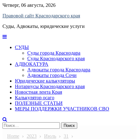
Skip
Четверг, 06 августа, 2026
to
Правовой сайт Краснодарского края
content
Суды, Адвокаты, юридические услуги
СУДЫ
Суды города Краснодара
Суды Краснодарского края
АДВОКАТУРА
Адвокаты города Краснодара
Адвокаты города Сочи
Юридические калькуляторы
Нотариусы Краснодарского края
Новостная лента Края
Калькулятор осаго
ПОЛЕЗНЫЕ СТАТЬИ
МЕРЫ ПОДДЕРЖКИ УЧАСТНИКОВ СВО
Найти:
Home
2023
Июль
31