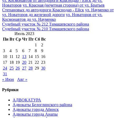
ул. Космонавтов от автодороги Краснодар - Ейск до ул.
Новаторов
ул. Красная (нечетная сторона) от ул. Братьев
Степановых до автодороги Краснодар - Ейск
ул. Науменко от
ул. Новаторов до железной дороги
ул. Новаторов от ул.
Космонавтов до ул. Науменко
Навигация
Судебный участок № 212 Тимашевского района
Судебный участок № 210 Тимашевского района
по
Июль 2023
записям
Пн
Вт
Ср
Чт
Пт
Сб
Вс
1
2
3
4
5
6
7
8
9
10
11
12
13
14
15
16
17
18
19
20
21
22
23
24
25
26
27
28
29
30
31
« Июн
Авг »
Рубрики
АДВОКАТУРА
Адвокаты Белоглинского района
Адвокаты города Абинск
Адвокаты города Анапы