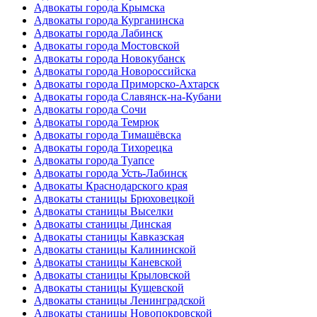
Адвокаты города Крымска
Адвокаты города Курганинска
Адвокаты города Лабинск
Адвокаты города Мостовской
Адвокаты города Новокубанск
Адвокаты города Новороссийска
Адвокаты города Приморско-Ахтарск
Адвокаты города Славянск-на-Кубани
Адвокаты города Сочи
Адвокаты города Темрюк
Адвокаты города Тимашёвска
Адвокаты города Тихорецка
Адвокаты города Туапсе
Адвокаты города Усть-Лабинск
Адвокаты Краснодарского края
Адвокаты станицы Брюховецкой
Адвокаты станицы Выселки
Адвокаты станицы Динская
Адвокаты станицы Кавказская
Адвокаты станицы Калининской
Адвокаты станицы Каневской
Адвокаты станицы Крыловской
Адвокаты станицы Кущевской
Адвокаты станицы Ленинградской
Адвокаты станицы Новопокровской