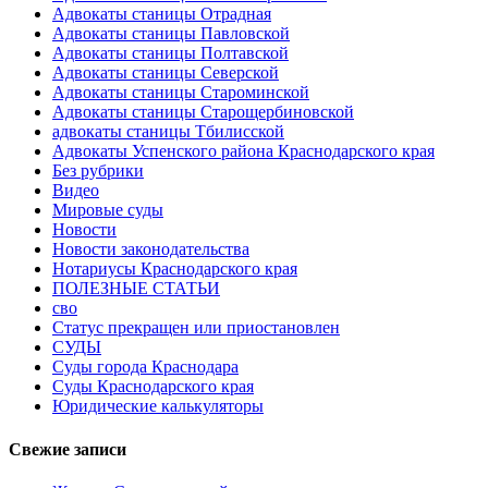
Адвокаты станицы Отрадная
Адвокаты станицы Павловской
Адвокаты станицы Полтавской
Адвокаты станицы Северской
Адвокаты станицы Староминской
Адвокаты станицы Старощербиновской
адвокаты станицы Тбилисской
Адвокаты Успенского района Краснодарского края
Без рубрики
Видео
Мировые суды
Новости
Новости законодательства
Нотариусы Краснодарского края
ПОЛЕЗНЫЕ СТАТЬИ
сво
Статус прекращен или приостановлен
СУДЫ
Суды города Краснодара
Суды Краснодарского края
Юридические калькуляторы
Свежие записи