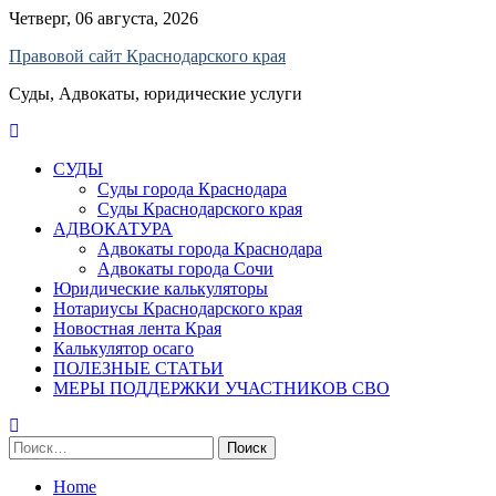
Skip
Четверг, 06 августа, 2026
to
Правовой сайт Краснодарского края
content
Суды, Адвокаты, юридические услуги
СУДЫ
Суды города Краснодара
Суды Краснодарского края
АДВОКАТУРА
Адвокаты города Краснодара
Адвокаты города Сочи
Юридические калькуляторы
Нотариусы Краснодарского края
Новостная лента Края
Калькулятор осаго
ПОЛЕЗНЫЕ СТАТЬИ
МЕРЫ ПОДДЕРЖКИ УЧАСТНИКОВ СВО
Найти:
Home