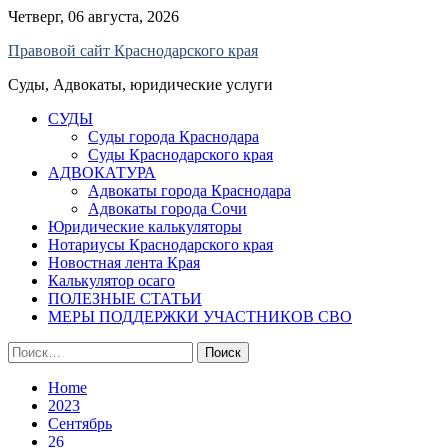
Skip
Четверг, 06 августа, 2026
to
Правовой сайт Краснодарского края
content
Суды, Адвокаты, юридические услуги
СУДЫ
Суды города Краснодара
Суды Краснодарского края
АДВОКАТУРА
Адвокаты города Краснодара
Адвокаты города Сочи
Юридические калькуляторы
Нотариусы Краснодарского края
Новостная лента Края
Калькулятор осаго
ПОЛЕЗНЫЕ СТАТЬИ
МЕРЫ ПОДДЕРЖКИ УЧАСТНИКОВ СВО
Найти:
Home
2023
Сентябрь
26