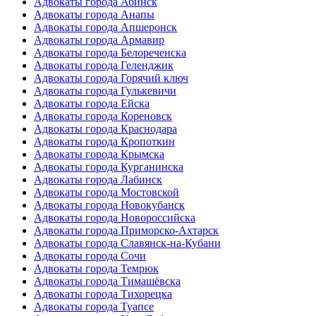
Адвокаты города Абинск
Адвокаты города Анапы
Адвокаты города Апшеронск
Адвокаты города Армавир
Адвокаты города Белореченска
Адвокаты города Геленджик
Адвокаты города Горячий ключ
Адвокаты города Гулькевичи
Адвокаты города Ейска
Адвокаты города Кореновск
Адвокаты города Краснодара
Адвокаты города Кропоткин
Адвокаты города Крымска
Адвокаты города Курганинска
Адвокаты города Лабинск
Адвокаты города Мостовской
Адвокаты города Новокубанск
Адвокаты города Новороссийска
Адвокаты города Приморско-Ахтарск
Адвокаты города Славянск-на-Кубани
Адвокаты города Сочи
Адвокаты города Темрюк
Адвокаты города Тимашёвска
Адвокаты города Тихорецка
Адвокаты города Туапсе