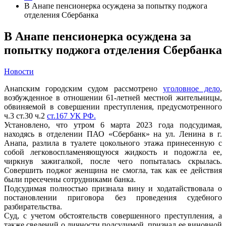
В Анапе пенсионерка осуждена за попытку поджога
отделения Сбербанка
В Анапе пенсионерка осуждена за
попытку поджога отделения Сбербанка
Новости
Анапским городским судом рассмотрено
уголовное дело
,
возбужденное в отношении 61-летней местной жительницы,
обвиняемой в совершении преступления, предусмотренного
ч.3 ст.30 ч.2
ст.167 УК РФ.
Установлено, что утром 6 марта 2023 года подсудимая,
находясь в отделении ПАО «Сбербанк» на ул. Ленина в г.
Анапа, разлила в туалете цокольного этажа принесенную с
собой легковоспламеняющуюся жидкость и подожгла ее,
чиркнув зажигалкой, после чего попыталась скрылась.
Совершить поджог женщина не смогла, так как ее действия
были пресечены сотрудниками банка.
Подсудимая полностью признала вину и ходатайствовала о
постановлении приговора без проведения судебного
разбирательства.
Суд, с учетом обстоятельств совершенного преступления, а
также сведений о личности подсудимой, признал ее виновной