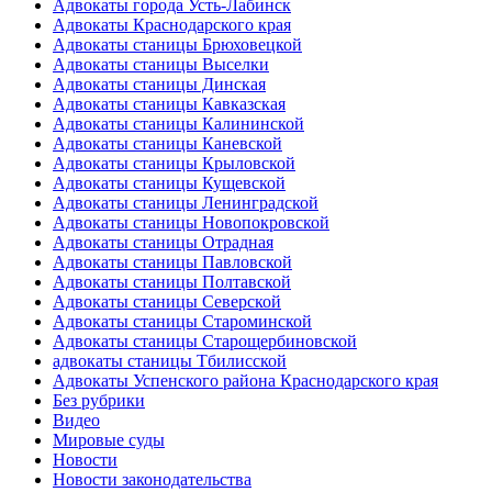
Адвокаты города Усть-Лабинск
Адвокаты Краснодарского края
Адвокаты станицы Брюховецкой
Адвокаты станицы Выселки
Адвокаты станицы Динская
Адвокаты станицы Кавказская
Адвокаты станицы Калининской
Адвокаты станицы Каневской
Адвокаты станицы Крыловской
Адвокаты станицы Кущевской
Адвокаты станицы Ленинградской
Адвокаты станицы Новопокровской
Адвокаты станицы Отрадная
Адвокаты станицы Павловской
Адвокаты станицы Полтавской
Адвокаты станицы Северской
Адвокаты станицы Староминской
Адвокаты станицы Старощербиновской
адвокаты станицы Тбилисской
Адвокаты Успенского района Краснодарского края
Без рубрики
Видео
Мировые суды
Новости
Новости законодательства