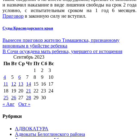
и назначил наказание в виде лишения свободы на срок 2 года
условно, с испытательным сроком на 1 год 6 месяцев.
Приговор
в законную силу не вступил.
Суды Краснодарского края
Навигация
Вынесен приговор жителю Тимашевска, признанному
виновным в убийстве ребенка
по
В Сочи осуждена мать ребенка, умершего от истощения
записям
Сентябрь 2023
Пн
Вт
Ср
Чт
Пт
Сб
Вс
1
2
3
4
5
6
7
8
9
10
11
12
13
14
15
16
17
18
19
20
21
22
23
24
25
26
27
28
29
30
« Авг
Окт »
Рубрики
АДВОКАТУРА
Адвокаты Белоглинского района