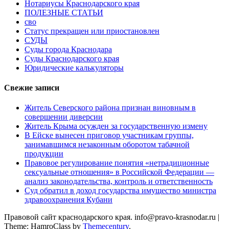
Нотариусы Краснодарского края
ПОЛЕЗНЫЕ СТАТЬИ
сво
Статус прекращен или приостановлен
СУДЫ
Суды города Краснодара
Суды Краснодарского края
Юридические калькуляторы
Свежие записи
Житель Северского района признан виновным в
совершении диверсии
Житель Крыма осужден за государственную измену
В Ейске вынесен приговор участникам группы,
занимавшимся незаконным оборотом табачной
продукции
Правовое регулирование понятия «нетрадиционные
сексуальные отношения» в Российской Федерации —
анализ законодательства, контроль и ответственность
Суд обратил в доход государства имущество министра
здравоохранения Кубани
Правовой сайт краснодарского края. info@pravo-krasnodar.ru
|
Theme: HamroClass by
Themecentury
.