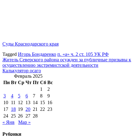
Суды Краснодарского края
Tagged
Игорь Бондаренко
п. «а» ч. 2 ст. 105 УК РФ
Навигация
Житель Северского района осужден за публичные призывы к
осуществлению экстремистской деятельности
по
Калькулятор осаго
записям
Февраль 2025
Пн
Вт
Ср
Чт
Пт
Сб
Вс
1
2
3
4
5
6
7
8
9
10
11
12
13
14
15
16
17
18
19
20
21
22
23
24
25
26
27
28
« Янв
Мар »
Рубрики