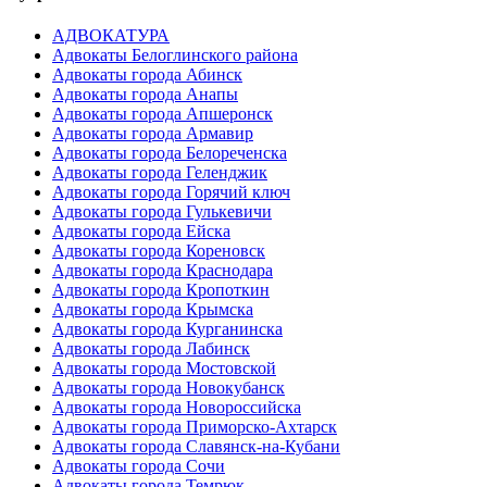
АДВОКАТУРА
Адвокаты Белоглинского района
Адвокаты города Абинск
Адвокаты города Анапы
Адвокаты города Апшеронск
Адвокаты города Армавир
Адвокаты города Белореченска
Адвокаты города Геленджик
Адвокаты города Горячий ключ
Адвокаты города Гулькевичи
Адвокаты города Ейска
Адвокаты города Кореновск
Адвокаты города Краснодара
Адвокаты города Кропоткин
Адвокаты города Крымска
Адвокаты города Курганинска
Адвокаты города Лабинск
Адвокаты города Мостовской
Адвокаты города Новокубанск
Адвокаты города Новороссийска
Адвокаты города Приморско-Ахтарск
Адвокаты города Славянск-на-Кубани
Адвокаты города Сочи
Адвокаты города Темрюк