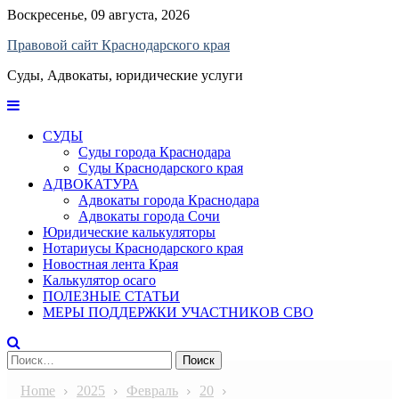
Skip
Воскресенье, 09 августа, 2026
to
Правовой сайт Краснодарского края
content
Суды, Адвокаты, юридические услуги
СУДЫ
Суды города Краснодара
Суды Краснодарского края
АДВОКАТУРА
Адвокаты города Краснодара
Адвокаты города Сочи
Юридические калькуляторы
Нотариусы Краснодарского края
Новостная лента Края
Калькулятор осаго
ПОЛЕЗНЫЕ СТАТЬИ
МЕРЫ ПОДДЕРЖКИ УЧАСТНИКОВ СВО
Найти:
Home
2025
Февраль
20