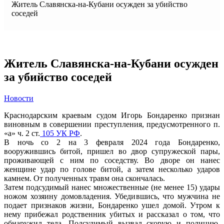
Житель Славянска-на-Кубани осужден за убийство
соседей
Житель Славянска-на-Кубани осужден
за убийство соседей
Новости
Краснодарским краевым судом Игорь Бондаренко признан
виновным в совершении преступления, предусмотренного п.
«а» ч. 2 ст.
105 УК РФ
.
В ночь со 2 на 3 февраля 2024 года Бондаренко,
вооружившись битой, пришел во двор супружеской пары,
проживающей с ним по соседству. Во дворе он нанес
женщине удар по голове битой, а затем несколько ударов
камнем. От полученных травм она скончалась.
Затем подсудимый нанес множественные (не менее 15) удары
ножом хозяину домовладения. Убедившись, что мужчина не
подает признаков жизни, Бондаренко ушел домой. Утром к
нему прибежал родственник убитых и рассказал о том, что
обнаружил тела. Подсудимый вызвал скорую и полицию,