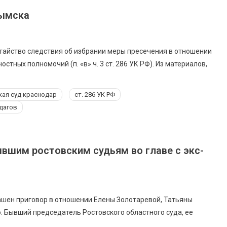
рымска
айство следствия об избрании меры пресечения в отношении
тных полномочий (п. «в» ч. 3 ст. 286 УК РФ). Из материалов,
ая суд краснодар
ст. 286 УК РФ
дагов
вшим ростовским судьям во главе с экс-
ашен приговор в отношении Елены Золотаревой, Татьяны
. Бывший председатель Ростовского областного суда, ее