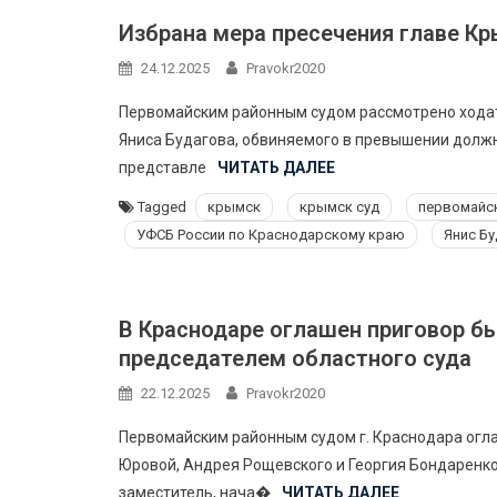
Избрана мера пресечения главе К
24.12.2025
Pravokr2020
Первомайским районным судом рассмотрено ходат
Яниса Будагова, обвиняемого в превышении должнос
представле
ЧИТАТЬ ДАЛЕЕ
Tagged
крымск
крымск суд
первомайск
УФСБ России по Краснодарскому краю
Янис Бу
В Краснодаре оглашен приговор бы
председателем областного суда
22.12.2025
Pravokr2020
Первомайским районным судом г. Краснодара огл
Юровой, Андрея Рощевского и Георгия Бондаренко
заместитель, нача�
ЧИТАТЬ ДАЛЕЕ