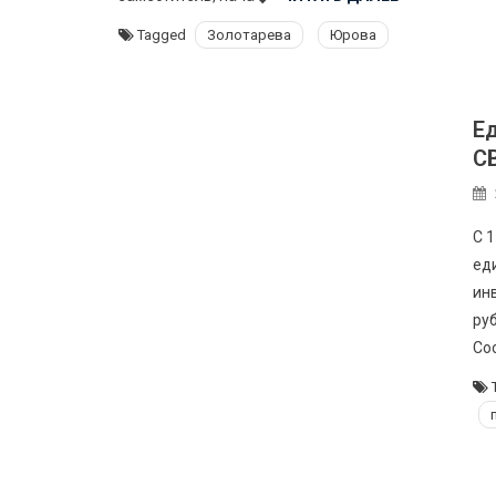
Tagged
Золотарева
Юрова
E
С
С 1
ед
ин
ру
Со