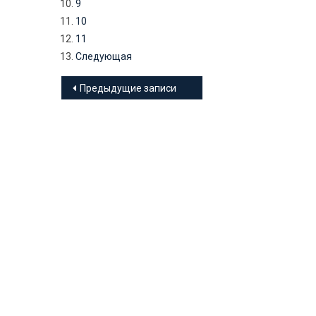
9
10
11
Следующая
Навигация
Предыдущие записи
по
записям