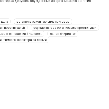
шестерых девушек, осужденных за организацию занятия
 дела
вступил в законную силу приговор
тия проституцией
осужденные за организацию проституции
вор в отношении 8 человек
салон «Нирвана»
 интимного характера за деньги