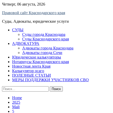
Skip
Четверг, 06 августа, 2026
to
Правовой сайт Краснодарского края
content
Суды, Адвокаты, юридические услуги
СУДЫ
Суды города Краснодара
Суды Краснодарского края
АДВОКАТУРА
Адвокаты города Краснодара
Адвокаты города Сочи
Юридические калькуляторы
Нотариусы Краснодарского края
Новостная лента Края
Калькулятор осаго
ПОЛЕЗНЫЕ СТАТЬИ
МЕРЫ ПОДДЕРЖКИ УЧАСТНИКОВ СВО
Найти:
Home
2025
Май
5