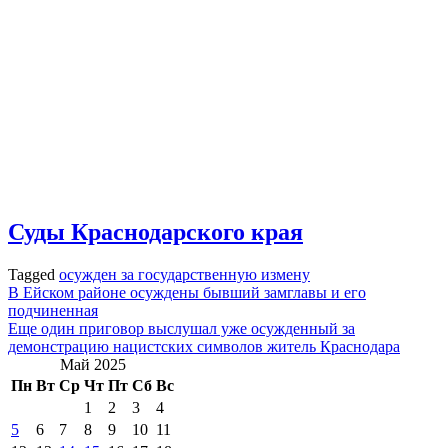
Суды Краснодарского края
Tagged
осужден за государственную измену
Навигация
В Ейском районе осуждены бывший замглавы и его
подчиненная
по
Еще один приговор выслушал уже осужденный за
записям
демонстрацию нацистских символов житель Краснодара
Май 2025
Пн
Вт
Ср
Чт
Пт
Сб
Вс
1
2
3
4
5
6
7
8
9
10
11