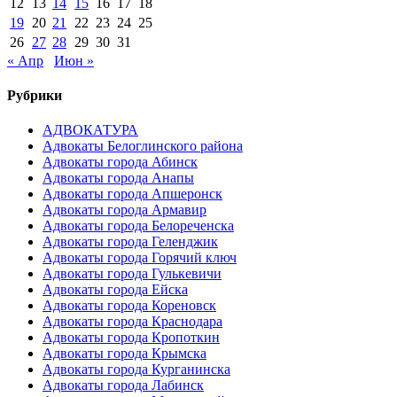
12
13
14
15
16
17
18
19
20
21
22
23
24
25
26
27
28
29
30
31
« Апр
Июн »
Рубрики
АДВОКАТУРА
Адвокаты Белоглинского района
Адвокаты города Абинск
Адвокаты города Анапы
Адвокаты города Апшеронск
Адвокаты города Армавир
Адвокаты города Белореченска
Адвокаты города Геленджик
Адвокаты города Горячий ключ
Адвокаты города Гулькевичи
Адвокаты города Ейска
Адвокаты города Кореновск
Адвокаты города Краснодара
Адвокаты города Кропоткин
Адвокаты города Крымска
Адвокаты города Курганинска
Адвокаты города Лабинск