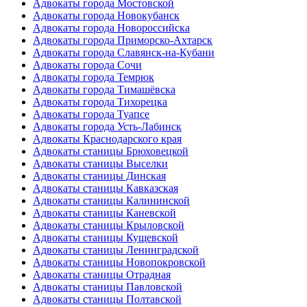
Адвокаты города Мостовской
Адвокаты города Новокубанск
Адвокаты города Новороссийска
Адвокаты города Приморско-Ахтарск
Адвокаты города Славянск-на-Кубани
Адвокаты города Сочи
Адвокаты города Темрюк
Адвокаты города Тимашёвска
Адвокаты города Тихорецка
Адвокаты города Туапсе
Адвокаты города Усть-Лабинск
Адвокаты Краснодарского края
Адвокаты станицы Брюховецкой
Адвокаты станицы Выселки
Адвокаты станицы Динская
Адвокаты станицы Кавказская
Адвокаты станицы Калининской
Адвокаты станицы Каневской
Адвокаты станицы Крыловской
Адвокаты станицы Кущевской
Адвокаты станицы Ленинградской
Адвокаты станицы Новопокровской
Адвокаты станицы Отрадная
Адвокаты станицы Павловской
Адвокаты станицы Полтавской