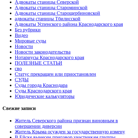
Адвокаты станицы Северской
Адвокаты станицы Староминской
Адвокаты станицы Старощербиновской
адвокаты станицы Тбилисской
Адвокаты Успенского района Краснодарского края
Без рубрики
Видео
Мировые суды
Новости
Новости законодательства
Нотариусы Краснодарского края
ПОЛЕЗНЫЕ СТАТЬИ
сво
Статус прекращен или приостановлен
СУДЫ
Суды города Краснодара
Суды Краснодарского края
Юридические калькуляторы
Свежие записи
Житель Северского района признан виновным в
совершении диверсии
Житель Крыма осужден за государственную измену
В Ейске вынесен приговор участникам группы,