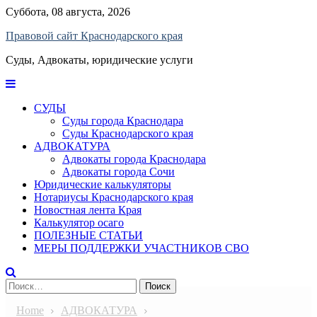
Skip
Суббота, 08 августа, 2026
to
Правовой сайт Краснодарского края
content
Суды, Адвокаты, юридические услуги
СУДЫ
Суды города Краснодара
Суды Краснодарского края
АДВОКАТУРА
Адвокаты города Краснодара
Адвокаты города Сочи
Юридические калькуляторы
Нотариусы Краснодарского края
Новостная лента Края
Калькулятор осаго
ПОЛЕЗНЫЕ СТАТЬИ
МЕРЫ ПОДДЕРЖКИ УЧАСТНИКОВ СВО
Найти:
Home
АДВОКАТУРА