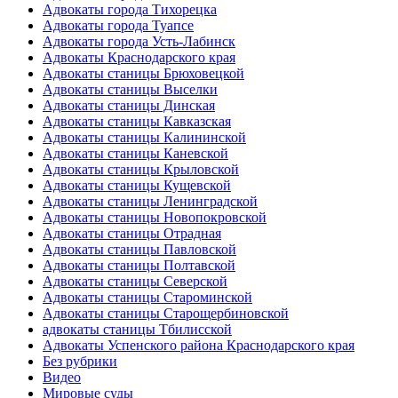
Адвокаты города Тихорецка
Адвокаты города Туапсе
Адвокаты города Усть-Лабинск
Адвокаты Краснодарского края
Адвокаты станицы Брюховецкой
Адвокаты станицы Выселки
Адвокаты станицы Динская
Адвокаты станицы Кавказская
Адвокаты станицы Калининской
Адвокаты станицы Каневской
Адвокаты станицы Крыловской
Адвокаты станицы Кущевской
Адвокаты станицы Ленинградской
Адвокаты станицы Новопокровской
Адвокаты станицы Отрадная
Адвокаты станицы Павловской
Адвокаты станицы Полтавской
Адвокаты станицы Северской
Адвокаты станицы Староминской
Адвокаты станицы Старощербиновской
адвокаты станицы Тбилисской
Адвокаты Успенского района Краснодарского края
Без рубрики
Видео
Мировые суды