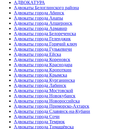
АДВОКАТУРА
Адвокаты Белоглинского района
Адвокаты города Абинск
Адвокаты города Анапы
Адвокаты города Апшеронск
Адвокаты города Армавир
Адвокаты города Белореченска
Адвокаты города Геленджик
Адвокаты города Горячий ключ
Адвокаты города Гулькевичи
Адвокаты города Ейска
Адвокаты города Кореновск
Адвокаты города Краснодара
Адвокаты города Кропоткин
Адвокаты города Крымска
Адвокаты города Курганинска
Адвокаты города Лабинск
Адвокаты города Мостовской
Адвокаты города Новокубанск
Адвокаты города Новороссийска
Адвокаты города Приморско-Ахтарск
Адвокаты города Славянск-на-Кубани
Адвокаты города Сочи
Адвокаты города Темрюк
Адвокаты города Тимашёвска