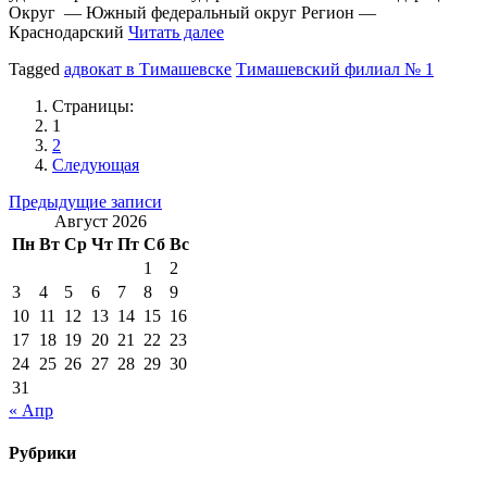
Округ — Южный федеральный округ Регион —
Краснодарский
Читать далее
Tagged
адвокат в Тимашевске
Тимашевский филиал № 1
Страницы:
1
2
Следующая
Навигация
Предыдущие записи
Август 2026
по
Пн
Вт
Ср
Чт
Пт
Сб
Вс
записям
1
2
3
4
5
6
7
8
9
10
11
12
13
14
15
16
17
18
19
20
21
22
23
24
25
26
27
28
29
30
31
« Апр
Рубрики