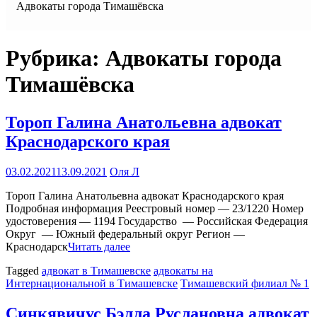
Адвокаты города Тимашёвска
Рубрика:
Адвокаты города
Тимашёвска
Тороп Галина Анатольевна адвокат
Краснодарского края
03.02.2021
13.09.2021
Оля Л
Тороп Галина Анатольевна адвокат Краснодарского края
Подробная информация Реестровый номер — 23/1220 Номер
удостоверения — 1194 Государство — Российская Федерация
Округ — Южный федеральный округ Регион —
Краснодарск
Читать далее
Tagged
адвокат в Тимашевске
адвокаты на
Интернациональной в Тимашевске
Тимашевский филиал № 1
Синкявичус Бэлла Руслановна адвокат