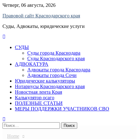
Skip
Четверг, 06 августа, 2026
to
Правовой сайт Краснодарского края
content
Суды, Адвокаты, юридические услуги
СУДЫ
Суды города Краснодара
Суды Краснодарского края
АДВОКАТУРА
Адвокаты города Краснодара
Адвокаты города Сочи
Юридические калькуляторы
Нотариусы Краснодарского края
Новостная лента Края
Калькулятор осаго
ПОЛЕЗНЫЕ СТАТЬИ
МЕРЫ ПОДДЕРЖКИ УЧАСТНИКОВ СВО
Найти:
Home