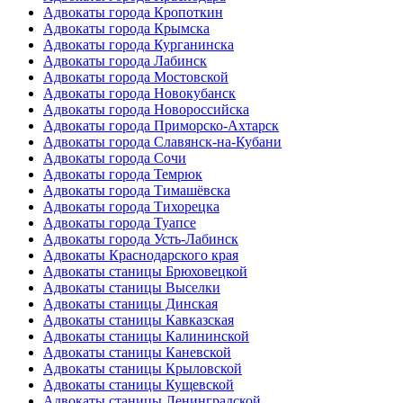
Адвокаты города Кропоткин
Адвокаты города Крымска
Адвокаты города Курганинска
Адвокаты города Лабинск
Адвокаты города Мостовской
Адвокаты города Новокубанск
Адвокаты города Новороссийска
Адвокаты города Приморско-Ахтарск
Адвокаты города Славянск-на-Кубани
Адвокаты города Сочи
Адвокаты города Темрюк
Адвокаты города Тимашёвска
Адвокаты города Тихорецка
Адвокаты города Туапсе
Адвокаты города Усть-Лабинск
Адвокаты Краснодарского края
Адвокаты станицы Брюховецкой
Адвокаты станицы Выселки
Адвокаты станицы Динская
Адвокаты станицы Кавказская
Адвокаты станицы Калининской
Адвокаты станицы Каневской
Адвокаты станицы Крыловской
Адвокаты станицы Кущевской
Адвокаты станицы Ленинградской