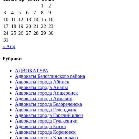
1
2
3
4
5
6
7
8
9
10
11
12
13
14
15
16
17
18
19
20
21
22
23
24
25
26
27
28
29
30
31
« Апр
Рубрики
АДВОКАТУРА
Адвокаты Белоглинского района
Адвокаты города Абинск
Адвокаты города Анапы
Адвокаты города Апшеронск
Адвокаты города Армавир
Адвокаты города Белореченска
Адвокаты города Геленджик
Адвокаты города Горячий ключ
Адвокаты города Гулькевичи
Адвокаты города Ейска
Адвокаты города Кореновск
Адвокаты города Краснодара