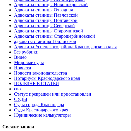
Адвокаты станицы Новопокровской
Адвокаты станицы Отрадная
Адвокаты станицы Павловской
Адвокаты станицы Полтавской
Адвокаты станицы Северской
Адвокаты станицы Староминской
Адвокаты станицы Старощербиновской
адвокаты станицы Тбилисской
Адвокаты Успенского района Краснодарского края
Без рубрики
Видео
Мировые суды
Новости
Новости законодательства
Нотариусы Краснодарского края
ПОЛЕЗНЫЕ СТАТЬИ
сво
Статус прекращен или приостановлен
СУДЫ
Суды города Краснодара
Суды Краснодарского края
Юридические калькуляторы
Свежие записи