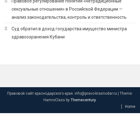
Правовое регулирование понятия «нетрадиционные
сексуальные отношения» в Российской Федерации —
анализ законодательства, контроль и ответственность
Суд обратил в доход государства имущество министра
здравоохранения Кубани
Правовой сайт краснодарского края. info@pravo-krasnodar.ru
|
Theme:
HamroClass by
Themecentury
.
Home