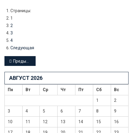
Страницы:
1
2
3
4
Следующая
Навигация
Предыдущие записи
по
АВГУСТ 2026
записям
Пн
Вт
Ср
Чт
Пт
Сб
Вс
1
2
3
4
5
6
7
8
9
10
11
12
13
14
15
16
17
18
19
20
21
22
23