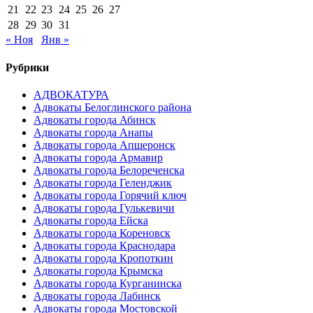
21
22
23
24
25
26
27
28
29
30
31
« Ноя
Янв »
Рубрики
АДВОКАТУРА
Адвокаты Белоглинского района
Адвокаты города Абинск
Адвокаты города Анапы
Адвокаты города Апшеронск
Адвокаты города Армавир
Адвокаты города Белореченска
Адвокаты города Геленджик
Адвокаты города Горячий ключ
Адвокаты города Гулькевичи
Адвокаты города Ейска
Адвокаты города Кореновск
Адвокаты города Краснодара
Адвокаты города Кропоткин
Адвокаты города Крымска
Адвокаты города Курганинска
Адвокаты города Лабинск
Адвокаты города Мостовской