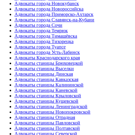
Адвокаты города Новокубанск
Адвокаты города Новороссийска
Адвокаты города Приморско-Ахтарск
Адвокаты города Славянск-на-Кубани
Адвокаты города Сочи
Адвокаты города Темрюк
Адвокаты города Тимашёвска
Адвокаты города Тихорецка
Адвокаты города Туапсе
Адвокаты города Усть-Лабинск
Адвокаты Краснодарского края
Адвокаты станицы Брюховецкой
Адвокаты станицы Выселки
Адвокаты станицы Динская
Адвокаты станицы Кавказская
Адвокаты станицы Калининской
Адвокаты станицы Каневской
Адвокаты станицы Крыловской
Адвокаты станицы Кущевской
Адвокаты станицы Ленинградской
Адвокаты станицы Новопокровской
Адвокаты станицы Отрадная
Адвокаты станицы Павловской
Адвокаты станицы Полтавской
Адвокаты станицы Северской