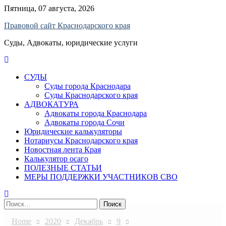
Skip
Пятница, 07 августа, 2026
to
Правовой сайт Краснодарского края
content
Суды, Адвокаты, юридические услуги
СУДЫ
Суды города Краснодара
Суды Краснодарского края
АДВОКАТУРА
Адвокаты города Краснодара
Адвокаты города Сочи
Юридические калькуляторы
Нотариусы Краснодарского края
Новостная лента Края
Калькулятор осаго
ПОЛЕЗНЫЕ СТАТЬИ
МЕРЫ ПОДДЕРЖКИ УЧАСТНИКОВ СВО
Найти:
Home
2020
Декабрь
9