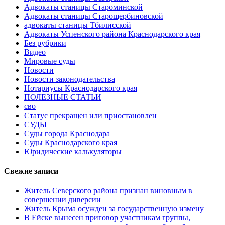
Адвокаты станицы Староминской
Адвокаты станицы Старощербиновской
адвокаты станицы Тбилисской
Адвокаты Успенского района Краснодарского края
Без рубрики
Видео
Мировые суды
Новости
Новости законодательства
Нотариусы Краснодарского края
ПОЛЕЗНЫЕ СТАТЬИ
сво
Статус прекращен или приостановлен
СУДЫ
Суды города Краснодара
Суды Краснодарского края
Юридические калькуляторы
Свежие записи
Житель Северского района признан виновным в
совершении диверсии
Житель Крыма осужден за государственную измену
В Ейске вынесен приговор участникам группы,