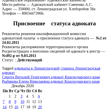
Адвокатское образование- Адвокатские кабинеты
Место работы — Адвокатский кабинет Савченко А.С.
Адрес — 350000, ст. Ленинградская ул. Хлеборобов 58а
Телефон — 89034473966.
Присвоение статуса адвоката
Реквизиты решения квалификационной комиссии
адвокатской палаты о присвоении статуса адвоката —
№2 от
24.02.2011
Реквизиты распоряжения территориального органа
Росрегистрации о внесении сведений об адвокате в реестр —
№492-р от 9.03.2011
Статус :
Действующий
Tagged
адвокаты в Ленинградской
станица Ленинградская
адвокат
Навигация
Сирота Виталий Георгиевич адвокат Краснодарского края
Рыбакова Елена Николаевна адвокат Краснодарского края
по
Декабрь 2020
записям
Пн
Вт
Ср
Чт
Пт
Сб
Вс
1
2
3
4
5
6
7
8
9
10
11
12
13
14
15
16
17
18
19
20