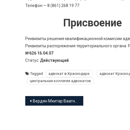
Телефон — 8 (861) 268 19 77.
Присвоение 
Реквизиты решения квалификационной комиссии адво
Реквизиты распоряжения территориального органа Ро
№626 16.04.07
Статус:
Действующий
Tagged
адвокат в Краснодаре
адвокат Красно
центральная коллегия адвокатов
Навигация
Вердян Мхитар Ваагнович адвокат Краснодарского края
по
записям