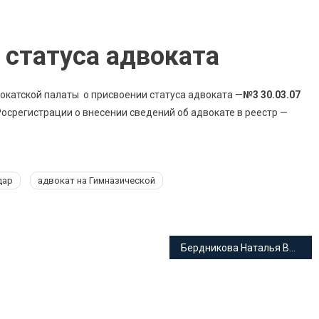
статуса адвоката
катской палаты о присвоении статуса адвоката —
№3 30.03.07
срегистрации о внесении сведений об адвокате в реестр —
дар
адвокат на Гимназической
Бердникова Наталья Валерьяновна адвокат Краснодарского края