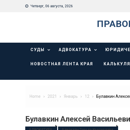
Skip
Четверг, 06 августа, 2026
to
content
ПРАВО
СУДЫ
АДВОКАТУРА
ЮРИДИЧЕ
НОВОСТНАЯ ЛЕНТА КРАЯ
КАЛЬКУЛЯ
Home
2021
Январь
12
Булавкин Алексе
Булавкин Алексей Васильев
АДВОКАТУРА
Адвокаты Города Краснодара