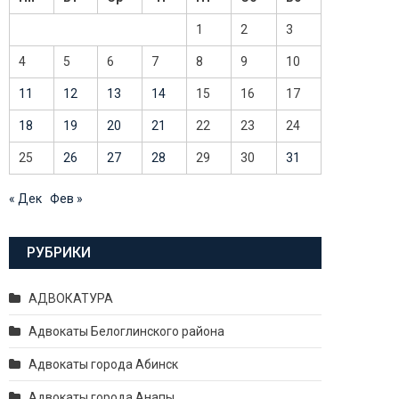
1
2
3
4
5
6
7
8
9
10
11
12
13
14
15
16
17
18
19
20
21
22
23
24
25
26
27
28
29
30
31
« Дек
Фев »
РУБРИКИ
АДВОКАТУРА
Адвокаты Белоглинского района
Адвокаты города Абинск
Адвокаты города Анапы