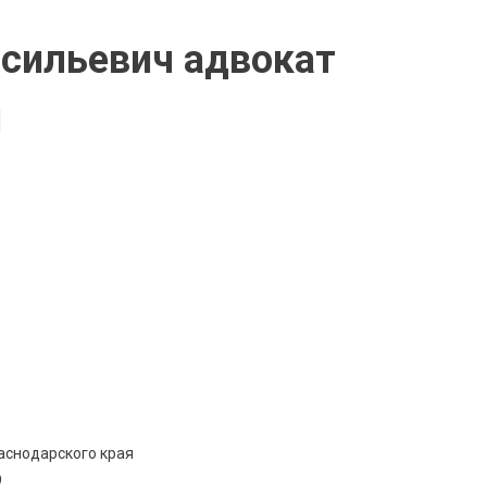
асильевич адвокат
я
аснодарского края
9