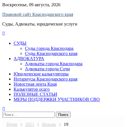
Skip
Воскресенье, 09 августа, 2026
to
Правовой сайт Краснодарского края
content
Суды, Адвокаты, юридические услуги
СУДЫ
Суды города Краснодара
Суды Краснодарского края
АДВОКАТУРА
Адвокаты города Краснодара
Адвокаты города Сочи
Юридические калькуляторы
Нотариусы Краснодарского края
Новостная лента Края
Калькулятор осаго
ПОЛЕЗНЫЕ СТАТЬИ
МЕРЫ ПОДДЕРЖКИ УЧАСТНИКОВ СВО
Найти:
Home
2021
Январь
19