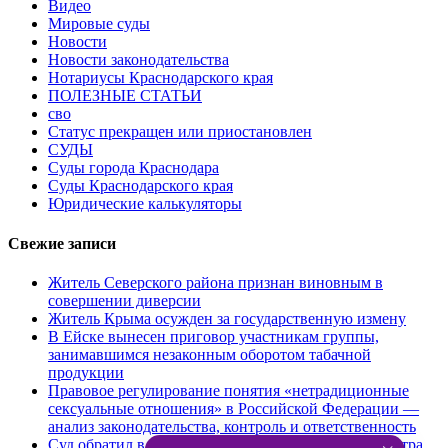
Видео
Мировые суды
Новости
Новости законодательства
Нотариусы Краснодарского края
ПОЛЕЗНЫЕ СТАТЬИ
сво
Статус прекращен или приостановлен
СУДЫ
Суды города Краснодара
Суды Краснодарского края
Юридические калькуляторы
Свежие записи
Житель Северского района признан виновным в
совершении диверсии
Житель Крыма осужден за государственную измену
В Ейске вынесен приговор участникам группы,
занимавшимся незаконным оборотом табачной
продукции
Правовое регулирование понятия «нетрадиционные
сексуальные отношения» в Российской Федерации —
анализ законодательства, контроль и ответственность
Суд обратил в доход государства имущество министра