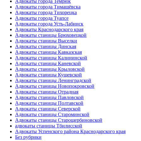
Адвокаты города Темрюк
Адвокаты города Тимашёвска
Адвокаты города Тихорецка
Адвокаты города Туапсе
Адвокаты города Усть-Лабинск
Адвокаты Краснодарского края
Адвокаты станицы Брюховецкой
Адвокаты станицы Выселки
Адвокаты станицы Динская
Адвокаты станицы Кавказская
Адвокаты станицы Калининской
Адвокаты станицы Каневской
Адвокаты станицы Крыловской
Адвокаты станицы Кущевской
Адвокаты станицы Ленинградской
Адвокаты станицы Новопокровской
Адвокаты станицы Отрадная
Адвокаты станицы Павловской
Адвокаты станицы Полтавской
Адвокаты станицы Северской
Адвокаты станицы Староминской
Адвокаты станицы Старощербиновской
адвокаты станицы Тбилисской
Адвокаты Успенского района Краснодарского края
Без рубрики