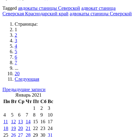
Tagged
авдокаты станицы Северской
адвокат станица
Северская Краснодарский край
адвокаты станицы Северской
Страницы:
1
2
3
4
5
6
7
...
20
Следующая
Навигация
Предыдущие записи
Январь 2021
по
Пн
Вт
Ср
Чт
Пт
Сб
Вс
записям
1
2
3
4
5
6
7
8
9
10
11
12
13
14
15
16
17
18
19
20
21
22
23
24
25
26
27
28
29
30
31