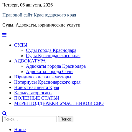
Skip
Четверг, 06 августа, 2026
to
Правовой сайт Краснодарского края
content
Суды, Адвокаты, юридические услуги
СУДЫ
Суды города Краснодара
Суды Краснодарского края
АДВОКАТУРА
Адвокаты города Краснодара
Адвокаты города Сочи
Юридические калькуляторы
Нотариусы Краснодарского края
Новостная лента Края
Калькулятор осаго
ПОЛЕЗНЫЕ СТАТЬИ
МЕРЫ ПОДДЕРЖКИ УЧАСТНИКОВ СВО
Найти:
Home