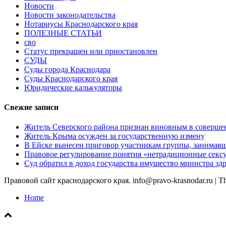
Новости
Новости законодательства
Нотариусы Краснодарского края
ПОЛЕЗНЫЕ СТАТЬИ
сво
Статус прекращен или приостановлен
СУДЫ
Суды города Краснодара
Суды Краснодарского края
Юридические калькуляторы
Свежие записи
Житель Северского района признан виновным в соверше
Житель Крыма осужден за государственную измену
В Ейске вынесен приговор участникам группы, занимав
Правовое регулирование понятия «нетрадиционные сексу
Суд обратил в доход государства имущество министра з
Правовой сайт краснодарского края. info@pravo-krasnodar.ru
|
T
Home