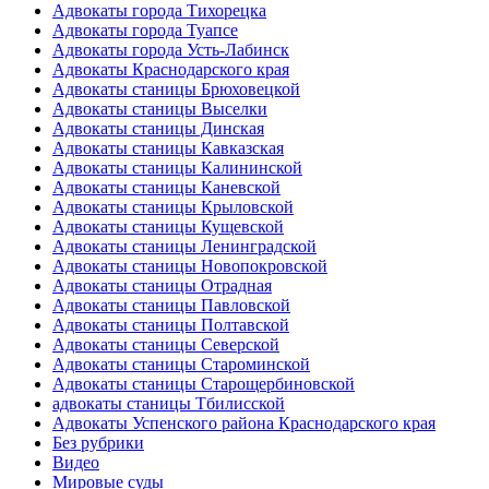
Адвокаты города Тихорецка
Адвокаты города Туапсе
Адвокаты города Усть-Лабинск
Адвокаты Краснодарского края
Адвокаты станицы Брюховецкой
Адвокаты станицы Выселки
Адвокаты станицы Динская
Адвокаты станицы Кавказская
Адвокаты станицы Калининской
Адвокаты станицы Каневской
Адвокаты станицы Крыловской
Адвокаты станицы Кущевской
Адвокаты станицы Ленинградской
Адвокаты станицы Новопокровской
Адвокаты станицы Отрадная
Адвокаты станицы Павловской
Адвокаты станицы Полтавской
Адвокаты станицы Северской
Адвокаты станицы Староминской
Адвокаты станицы Старощербиновской
адвокаты станицы Тбилисской
Адвокаты Успенского района Краснодарского края
Без рубрики
Видео
Мировые суды