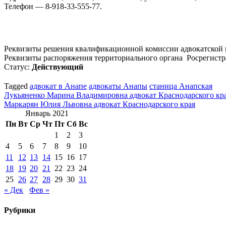
Телефон — 8-918-33-555-77.
Реквизиты решения квалификационной комиссии адвокатской 
Реквизиты распоряжения территориального органа Росрегистр
Статус:
Действующий
Tagged
адвокат в Анапе
адвокаты Анапы
станица Анапская
Навигация
Лукьяненко Марина Владимировна адвокат Краснодарского кр
Маркарян Юлия Львовна адвокат Краснодарского края
по
Январь 2021
записям
Пн
Вт
Ср
Чт
Пт
Сб
Вс
1
2
3
4
5
6
7
8
9
10
11
12
13
14
15
16
17
18
19
20
21
22
23
24
25
26
27
28
29
30
31
« Дек
Фев »
Рубрики