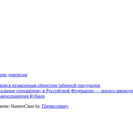
нии диверсии
шимся незаконным оборотом табачной продукции
альные отношения» в Российской Федерации — анализ законодат
дравоохранения Кубани
heme: HamroClass by
Themecentury
.