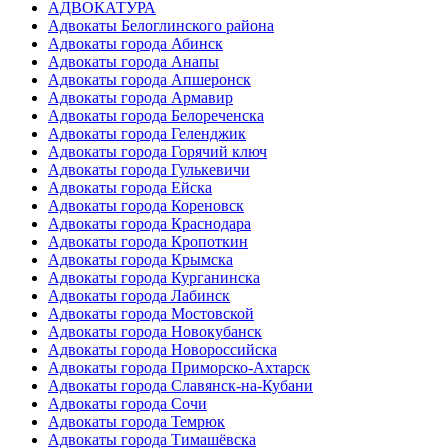
АДВОКАТУРА
Адвокаты Белоглинского района
Адвокаты города Абинск
Адвокаты города Анапы
Адвокаты города Апшеронск
Адвокаты города Армавир
Адвокаты города Белореченска
Адвокаты города Геленджик
Адвокаты города Горячий ключ
Адвокаты города Гулькевичи
Адвокаты города Ейска
Адвокаты города Кореновск
Адвокаты города Краснодара
Адвокаты города Кропоткин
Адвокаты города Крымска
Адвокаты города Курганинска
Адвокаты города Лабинск
Адвокаты города Мостовской
Адвокаты города Новокубанск
Адвокаты города Новороссийска
Адвокаты города Приморско-Ахтарск
Адвокаты города Славянск-на-Кубани
Адвокаты города Сочи
Адвокаты города Темрюк
Адвокаты города Тимашёвска