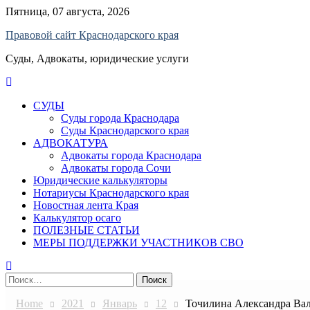
Skip
Пятница, 07 августа, 2026
to
Правовой сайт Краснодарского края
content
Суды, Адвокаты, юридические услуги
СУДЫ
Суды города Краснодара
Суды Краснодарского края
АДВОКАТУРА
Адвокаты города Краснодара
Адвокаты города Сочи
Юридические калькуляторы
Нотариусы Краснодарского края
Новостная лента Края
Калькулятор осаго
ПОЛЕЗНЫЕ СТАТЬИ
МЕРЫ ПОДДЕРЖКИ УЧАСТНИКОВ СВО
Найти:
Home
2021
Январь
12
Точилина Александра Вал