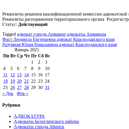
Реквизиты решения квалификационной комиссии адвокатской 
Реквизиты распоряжения территориального органа Росрегистр
Статус:
Действующий
Tagged
адвокат города Армавир
адвокаты Армавира
Навигация
Фаст Людмила Евгеньевна адвокат Краснодарского края
Разумная Юлия Николаевна адвокат Краснодарского края
по
Январь 2021
записям
Пн
Вт
Ср
Чт
Пт
Сб
Вс
1
2
3
4
5
6
7
8
9
10
11
12
13
14
15
16
17
18
19
20
21
22
23
24
25
26
27
28
29
30
31
« Дек
Фев »
Рубрики
АДВОКАТУРА
Адвокаты Белоглинского района
Адвокаты города Абинск