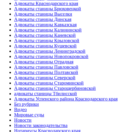
Адвокаты Краснодарского края
Адвокаты станицы Брюховецкой
Адвокаты станицы Выселки
Адвокаты станицы Динская
Адвокаты станицы Кавказская
Адвокаты станицы Калининской
Адвокаты станицы Каневской
Адвокаты станицы Крыловской
Адвокаты станицы Кущевской
Адвокаты станицы Ленинградской
Адвокаты станицы Новопокровской
Адвокаты станицы Отрадная
Адвокаты станицы Павловской
Адвокаты станицы Полтавской
Адвокаты станицы Северской
Адвокаты станицы Староминской
Адвокаты станицы Старощербиновской
адвокаты станицы Тбилисской
Адвокаты Успенского района Краснодарского края
Без рубрики
Видео
Мировые суды
Новости
Новости законодательства
Нотариусы Краснодарского края