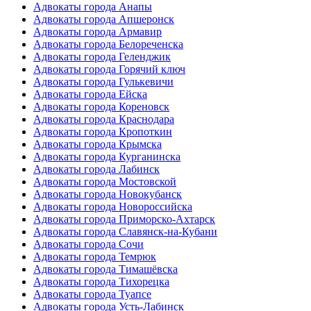
Адвокаты города Анапы
Адвокаты города Апшеронск
Адвокаты города Армавир
Адвокаты города Белореченска
Адвокаты города Геленджик
Адвокаты города Горячий ключ
Адвокаты города Гулькевичи
Адвокаты города Ейска
Адвокаты города Кореновск
Адвокаты города Краснодара
Адвокаты города Кропоткин
Адвокаты города Крымска
Адвокаты города Курганинска
Адвокаты города Лабинск
Адвокаты города Мостовской
Адвокаты города Новокубанск
Адвокаты города Новороссийска
Адвокаты города Приморско-Ахтарск
Адвокаты города Славянск-на-Кубани
Адвокаты города Сочи
Адвокаты города Темрюк
Адвокаты города Тимашёвска
Адвокаты города Тихорецка
Адвокаты города Туапсе
Адвокаты города Усть-Лабинск