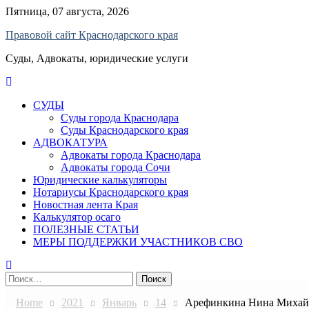
Skip
Пятница, 07 августа, 2026
to
Правовой сайт Краснодарского края
content
Суды, Адвокаты, юридические услуги
СУДЫ
Суды города Краснодара
Суды Краснодарского края
АДВОКАТУРА
Адвокаты города Краснодара
Адвокаты города Сочи
Юридические калькуляторы
Нотариусы Краснодарского края
Новостная лента Края
Калькулятор осаго
ПОЛЕЗНЫЕ СТАТЬИ
МЕРЫ ПОДДЕРЖКИ УЧАСТНИКОВ СВО
Найти:
Home
2021
Январь
14
Арефинкина Нина Михайл