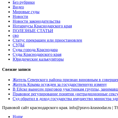
Без рубрики
Видео
Мировые суды
Новости
Новости законодательства
Нотариусы Краснодарского края
ПОЛЕЗНЫЕ СТАТЬИ
сво
Статус прекращен или приостановлен
СУДЫ
Суды города Краснодара
Суды Краснодарского края
Юридические калькуляторы
Свежие записи
Житель Северского района признан виновным в соверше
Житель Крыма осужден за государственную измену
В Ейске вынесен приговор участникам группы, занимав
Правовое регулирование понятия «нетрадиционные сексу
Суд обратил в доход государства имущество министра з
Правовой сайт краснодарского края. info@pravo-krasnodar.ru
|
T
Home