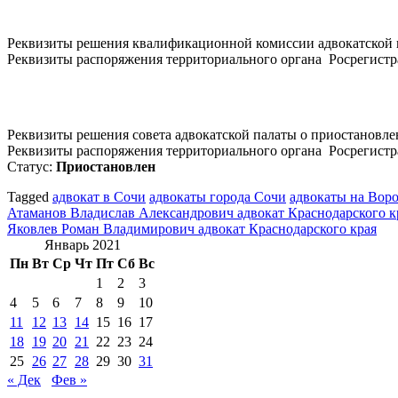
Реквизиты решения квалификационной комиссии адвокатской 
Реквизиты распоряжения территориального органа Росрегистр
Реквизиты решения совета адвокатской палаты о приостановлен
Реквизиты распоряжения территориального органа Росрегистра
Статус:
Приостановлен
Tagged
адвокат в Сочи
адвокаты города Сочи
адвокаты на Вор
Навигация
Атаманов Владислав Александрович адвокат Краснодарского к
Яковлев Роман Владимирович адвокат Краснодарского края
по
Январь 2021
записям
Пн
Вт
Ср
Чт
Пт
Сб
Вс
1
2
3
4
5
6
7
8
9
10
11
12
13
14
15
16
17
18
19
20
21
22
23
24
25
26
27
28
29
30
31
« Дек
Фев »