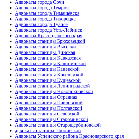
Адвокаты города Сочи
Адвокаты города Темрюк
Адвокаты города Тимашёвска
Адвокаты города Тихорецка
Адвокаты города Туапсе
Адвокаты города Усть-Лабинск
Адвокаты Краснодарского края
Адвокаты станицы Брюховецкой
Адвокаты станицы Выселки
Адвокаты станицы Динская
Адвокаты станицы Кавказская
Адвокаты станицы Калининской
Адвокаты станицы Каневской
Адвокаты станицы Крыловской
Адвокаты станицы Кущевской
Адвокаты станицы Ленинградской
Адвокаты станицы Новопокровской
Адвокаты станицы Отрадная
Адвокаты станицы Павловской
Адвокаты станицы Полтавской
Адвокаты станицы Северской
Адвокаты станицы Староминской
Адвокаты станицы Старощербиновской
адвокаты станицы Тбилисской
Адвокаты Успенского района Краснодарского края