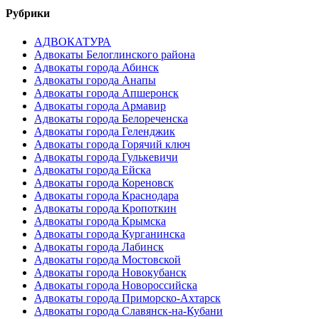
Рубрики
АДВОКАТУРА
Адвокаты Белоглинского района
Адвокаты города Абинск
Адвокаты города Анапы
Адвокаты города Апшеронск
Адвокаты города Армавир
Адвокаты города Белореченска
Адвокаты города Геленджик
Адвокаты города Горячий ключ
Адвокаты города Гулькевичи
Адвокаты города Ейска
Адвокаты города Кореновск
Адвокаты города Краснодара
Адвокаты города Кропоткин
Адвокаты города Крымска
Адвокаты города Курганинска
Адвокаты города Лабинск
Адвокаты города Мостовской
Адвокаты города Новокубанск
Адвокаты города Новороссийска
Адвокаты города Приморско-Ахтарск
Адвокаты города Славянск-на-Кубани