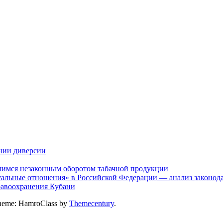
нии диверсии
шимся незаконным оборотом табачной продукции
альные отношения» в Российской Федерации — анализ законодат
дравоохранения Кубани
heme: HamroClass by
Themecentury
.