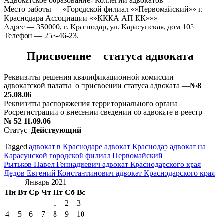
Адвокатское образование- Коллегии адвокатов
Место работы — «Городской филиал «»Первомайский»» г.
Краснодара Ассоциации «»КККА АП КК»»»
Адрес — 350000, г. Краснодар, ул. Карасунская, дом 103
Телефон — 253-46-23.
Присвоение статуса адвоката
Реквизиты решения квалификационной комиссии
адвокатской палаты о присвоении статуса адвоката —
№8
25.08.06
Реквизиты распоряжения территориального органа
Росрегистрации о внесении сведений об адвокате в реестр —
№ 52 11.09.06
Статус:
Действующий
Tagged
адвокат в Краснодаре
адвокат Краснодар
адвокат на
Карасунской
городской филиал Первомайский
Навигация
Рытьков Павел Геннадиевич адвокат Краснодарского края
Дедов Евгений Константинович адвокат Краснодарского края
по
Январь 2021
записям
Пн
Вт
Ср
Чт
Пт
Сб
Вс
1
2
3
4
5
6
7
8
9
10