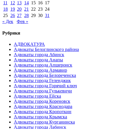
11
12
13
14
15
16
17
18
19
20
21
22
23
24
25
26
27
28
29
30
31
« Дек
Фев »
Рубрики
АДВОКАТУРА
Адвокаты Белоглинского района
Адвокаты города Абинск
Адвокаты города Анапы
Адвокаты города Апшеронск
Адвокаты города Армавир
Адвокаты города Белореченска
Адвокаты города Геленджик
Адвокаты города Горячий ключ
Адвокаты города Гулькевичи
Адвокаты города Ейска
Адвокаты города Кореновск
Адвокаты города Краснодара
Адвокаты города Кропоткин
Адвокаты города Крымска
Адвокаты города Курганинска
Адвокаты города Лабинск