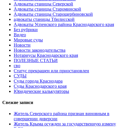
Адвокаты станицы Северской
Адвокаты станицы Староминской
Адвокаты станицы Старощербиновской
адвокаты станицы Тбилисской
Адвокаты Успенского района Краснодарского края
Без рубрики
Видео
Мировые суды
Новости
Новости законодательства
Нотариусы Краснодарского края
ПОЛЕЗНЫЕ СТАТЬИ
сво
Статус прекращен или приостановлен
СУДЫ
Суды города Краснодара
Суды Краснодарского края
Юридические калькуляторы
Свежие записи
Житель Северского района признан виновным в
совершении диверсии
Житель Крыма осужден за государственную измену