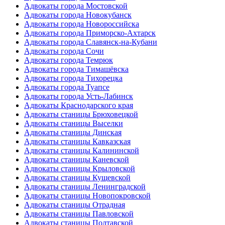
Адвокаты города Мостовской
Адвокаты города Новокубанск
Адвокаты города Новороссийска
Адвокаты города Приморско-Ахтарск
Адвокаты города Славянск-на-Кубани
Адвокаты города Сочи
Адвокаты города Темрюк
Адвокаты города Тимашёвска
Адвокаты города Тихорецка
Адвокаты города Туапсе
Адвокаты города Усть-Лабинск
Адвокаты Краснодарского края
Адвокаты станицы Брюховецкой
Адвокаты станицы Выселки
Адвокаты станицы Динская
Адвокаты станицы Кавказская
Адвокаты станицы Калининской
Адвокаты станицы Каневской
Адвокаты станицы Крыловской
Адвокаты станицы Кущевской
Адвокаты станицы Ленинградской
Адвокаты станицы Новопокровской
Адвокаты станицы Отрадная
Адвокаты станицы Павловской
Адвокаты станицы Полтавской