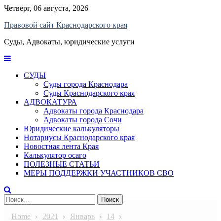
Skip
Четверг, 06 августа, 2026
to
Правовой сайт Краснодарского края
content
Суды, Адвокаты, юридические услуги
СУДЫ
Суды города Краснодара
Суды Краснодарского края
АДВОКАТУРА
Адвокаты города Краснодара
Адвокаты города Сочи
Юридические калькуляторы
Нотариусы Краснодарского края
Новостная лента Края
Калькулятор осаго
ПОЛЕЗНЫЕ СТАТЬИ
МЕРЫ ПОДДЕРЖКИ УЧАСТНИКОВ СВО
Найти:
Home
2021
Январь
14