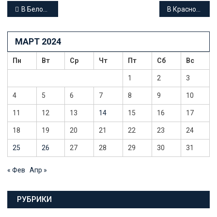
Навигация
В Белореченске мужчина осужден за незаконное предпринимательство
В Краснодаре осужден наркокурьер, распространивший наркотики на территории нескольких субъектов РФ
по
МАРТ 2024
записям
Пн
Вт
Ср
Чт
Пт
Сб
Вс
1
2
3
4
5
6
7
8
9
10
11
12
13
14
15
16
17
18
19
20
21
22
23
24
25
26
27
28
29
30
31
« Фев
Апр »
РУБРИКИ