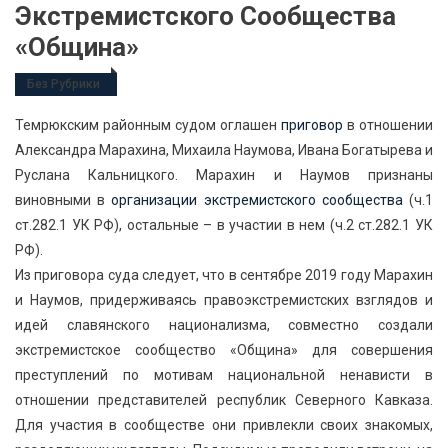
Экстремистского Сообщества
«Община»
Без Рубрики
Темрюкским районным судом оглашен
приговор
в отношении
Александра Марахина, Михаила Наумова, Ивана Богатырева и
Руслана Кальницкого. Марахин и Наумов признаны
виновными в
организации экстремистского сообщества
(ч.1
ст.282.1 УК РФ), остальные – в участии в нем (ч.2 ст.282.1 УК
РФ).
Из приговора суда следует, что в сентябре 2019 году Марахин
и Наумов, придерживаясь правоэкстремистских взглядов и
идей славянского национализма, совместно создали
экстремистское сообщество «Община» для совершения
преступлений по мотивам национальной ненависти в
отношении представителей республик Северного Кавказа.
Для участия в сообществе они привлекли своих знакомых,