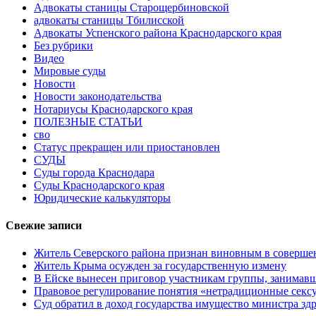
Адвокаты станицы Старощербиновской
адвокаты станицы Тбилисской
Адвокаты Успенского района Краснодарского края
Без рубрики
Видео
Мировые суды
Новости
Новости законодательства
Нотариусы Краснодарского края
ПОЛЕЗНЫЕ СТАТЬИ
сво
Статус прекращен или приостановлен
СУДЫ
Суды города Краснодара
Суды Краснодарского края
Юридические калькуляторы
Свежие записи
Житель Северского района признан виновным в соверше
Житель Крыма осужден за государственную измену
В Ейске вынесен приговор участникам группы, занимав
Правовое регулирование понятия «нетрадиционные сексу
Суд обратил в доход государства имущество министра з