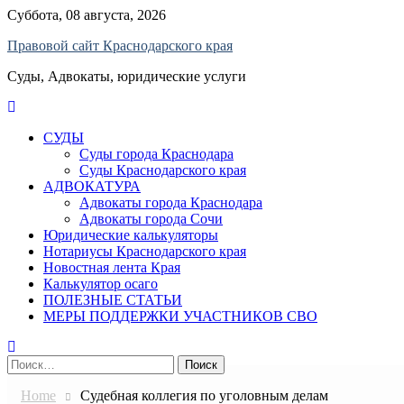
Skip
Суббота, 08 августа, 2026
to
Правовой сайт Краснодарского края
content
Суды, Адвокаты, юридические услуги
СУДЫ
Суды города Краснодара
Суды Краснодарского края
АДВОКАТУРА
Адвокаты города Краснодара
Адвокаты города Сочи
Юридические калькуляторы
Нотариусы Краснодарского края
Новостная лента Края
Калькулятор осаго
ПОЛЕЗНЫЕ СТАТЬИ
МЕРЫ ПОДДЕРЖКИ УЧАСТНИКОВ СВО
Найти:
Home
Судебная коллегия по уголовным делам