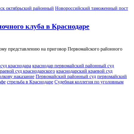
ск октябрьский районный
Новороссийский таможенный пост
ночного клуба в Краснодаре
ному представлению на приговор Первомайского районного
суд краснодара
краснодар первомайский районный суд
раевой суд краснодарского
краснодарский краевой суд
олкову наказание
Первомайский районный суд
первомайский
афе
стрельба в Краснодаре
Судебная коллегия по уголовным