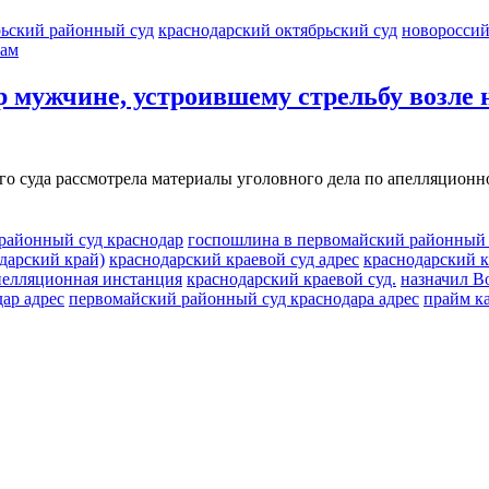
рьский районный суд
краснодарский октябрьский суд
новороссий
лам
 мужчине, устроившему стрельбу возле 
го суда рассмотрела материалы уголовного дела по апелляцион
районный суд краснодар
госпошлина в первомайский районный 
дарский край)
краснодарский краевой суд адрес
краснодарский к
пелляционная инстанция
краснодарский краевой суд.
назначил В
ар адрес
первомайский районный суд краснодара адрес
прайм к