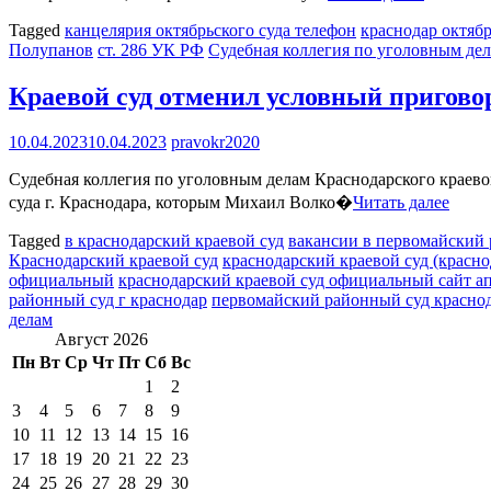
Tagged
канцелярия октябрьского суда телефон
краснодар октяб
Полупанов
ст. 286 УК РФ
Судебная коллегия по уголовным де
Краевой суд отменил условный приговор
10.04.2023
10.04.2023
pravokr2020
Судебная коллегия по уголовным делам Краснодарского краево
суда г. Краснодара, которым Михаил Волко�
Читать далее
Tagged
в краснодарский краевой суд
вакансии в первомайский 
Краснодарский краевой суд
краснодарский краевой суд (красно
официальный
краснодарский краевой суд официальный сайт а
районный суд г краснодар
первомайский районный суд краснод
делам
Август 2026
Пн
Вт
Ср
Чт
Пт
Сб
Вс
1
2
3
4
5
6
7
8
9
10
11
12
13
14
15
16
17
18
19
20
21
22
23
24
25
26
27
28
29
30