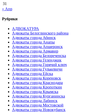
31
« Апр
Рубрики
АДВОКАТУРА
Адвокаты Белоглинского района
Адвокаты города Абинск
Адвокаты города Анапы
Адвокаты города Апшеронск
Адвокаты города Армавир
Адвокаты города Белореченска
Адвокаты города Геленджик
Адвокаты города Горячий ключ
Адвокаты города Гулькевичи
Адвокаты города Ейска
Адвокаты города Кореновск
Адвокаты города Краснодара
Адвокаты города Кропоткин
Адвокаты города Крымска
Адвокаты города Курганинска
Адвокаты города Лабинск
Адвокаты города Мостовской
Адвокаты города Новокубанск