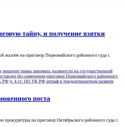
говую тайну, и получение взятки
ой жалобе на приговор Первомайского районного суда г.
я
лишение права занимать должности на государственной
оставлен без изменения
приговор Первомайского районного
УК РФ
ч. 4 ст. 183 УК РФ
штраф в тридцатикратном размере
моженного поста
ю прокуратуры на приговор Октябрьского районного суда г.