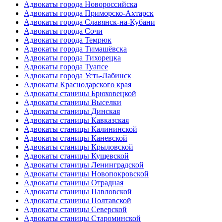
Адвокаты города Новороссийска
Адвокаты города Приморско-Ахтарск
Адвокаты города Славянск-на-Кубани
Адвокаты города Сочи
Адвокаты города Темрюк
Адвокаты города Тимашёвска
Адвокаты города Тихорецка
Адвокаты города Туапсе
Адвокаты города Усть-Лабинск
Адвокаты Краснодарского края
Адвокаты станицы Брюховецкой
Адвокаты станицы Выселки
Адвокаты станицы Динская
Адвокаты станицы Кавказская
Адвокаты станицы Калининской
Адвокаты станицы Каневской
Адвокаты станицы Крыловской
Адвокаты станицы Кущевской
Адвокаты станицы Ленинградской
Адвокаты станицы Новопокровской
Адвокаты станицы Отрадная
Адвокаты станицы Павловской
Адвокаты станицы Полтавской
Адвокаты станицы Северской
Адвокаты станицы Староминской