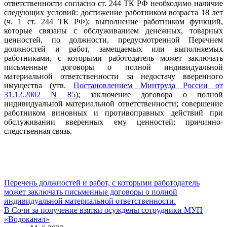
ответственности согласно ст. 244 ТК РФ необходимо наличие
следующих условий: достижение работником возраста 18 лет
(ч. 1 ст. 244 ТК РФ); выполнение работником функций,
которые связаны с обслуживанием денежных, товарных
ценностей, по должности, предусмотренной Перечнем
должностей и работ, замещаемых или выполняемых
работниками, с которыми работодатель может заключать
письменные договоры о полной индивидуальной
материальной ответственности за недостачу вверенного
имущества (утв.
Постановлением Минтруда России от
31.12.2002 N 85
); заключение договора о полной
индивидуальной материальной ответственности; совершение
работником виновных и противоправных действий при
обслуживании вверенных ему ценностей; причинно-
следственная связь.
Навигация
Перечень должностей и работ, с которыми работодатель
может заключать письменные договоры о полной
по
индивидуальной материальной ответственности.
записям
В Сочи за получение взятки осуждены сотрудники МУП
«Водоканал»