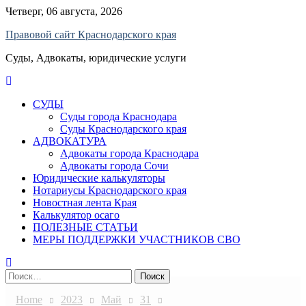
Skip
Четверг, 06 августа, 2026
to
Правовой сайт Краснодарского края
content
Суды, Адвокаты, юридические услуги
СУДЫ
Суды города Краснодара
Суды Краснодарского края
АДВОКАТУРА
Адвокаты города Краснодара
Адвокаты города Сочи
Юридические калькуляторы
Нотариусы Краснодарского края
Новостная лента Края
Калькулятор осаго
ПОЛЕЗНЫЕ СТАТЬИ
МЕРЫ ПОДДЕРЖКИ УЧАСТНИКОВ СВО
Найти:
Home
2023
Май
31