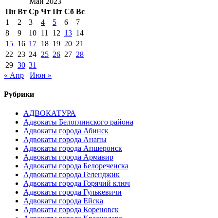
Май 2023
Пн
Вт
Ср
Чт
Пт
Сб
Вс
1
2
3
4
5
6
7
8
9
10
11
12
13
14
15
16
17
18
19
20
21
22
23
24
25
26
27
28
29
30
31
« Апр
Июн »
Рубрики
АДВОКАТУРА
Адвокаты Белоглинского района
Адвокаты города Абинск
Адвокаты города Анапы
Адвокаты города Апшеронск
Адвокаты города Армавир
Адвокаты города Белореченска
Адвокаты города Геленджик
Адвокаты города Горячий ключ
Адвокаты города Гулькевичи
Адвокаты города Ейска
Адвокаты города Кореновск