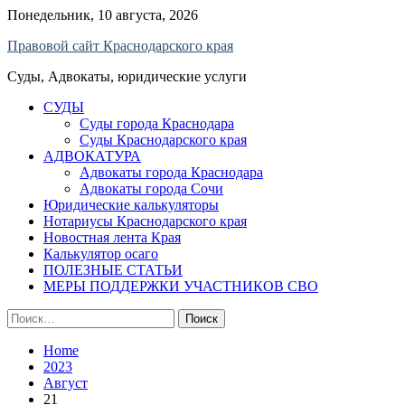
Skip
Понедельник, 10 августа, 2026
to
Правовой сайт Краснодарского края
content
Суды, Адвокаты, юридические услуги
СУДЫ
Суды города Краснодара
Суды Краснодарского края
АДВОКАТУРА
Адвокаты города Краснодара
Адвокаты города Сочи
Юридические калькуляторы
Нотариусы Краснодарского края
Новостная лента Края
Калькулятор осаго
ПОЛЕЗНЫЕ СТАТЬИ
МЕРЫ ПОДДЕРЖКИ УЧАСТНИКОВ СВО
Найти:
Home
2023
Август
21