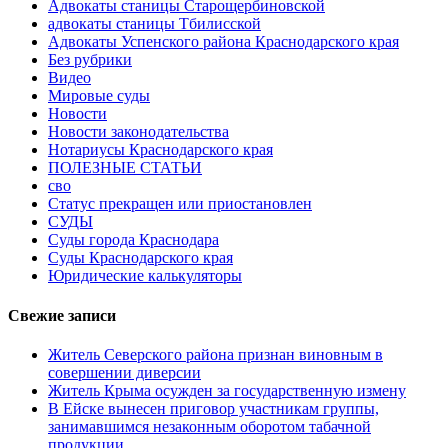
Адвокаты станицы Старощербиновской
адвокаты станицы Тбилисской
Адвокаты Успенского района Краснодарского края
Без рубрики
Видео
Мировые суды
Новости
Новости законодательства
Нотариусы Краснодарского края
ПОЛЕЗНЫЕ СТАТЬИ
сво
Статус прекращен или приостановлен
СУДЫ
Суды города Краснодара
Суды Краснодарского края
Юридические калькуляторы
Свежие записи
Житель Северского района признан виновным в
совершении диверсии
Житель Крыма осужден за государственную измену
В Ейске вынесен приговор участникам группы,
занимавшимся незаконным оборотом табачной
продукции