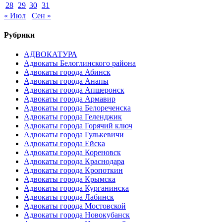
28
29
30
31
« Июл
Сен »
Рубрики
АДВОКАТУРА
Адвокаты Белоглинского района
Адвокаты города Абинск
Адвокаты города Анапы
Адвокаты города Апшеронск
Адвокаты города Армавир
Адвокаты города Белореченска
Адвокаты города Геленджик
Адвокаты города Горячий ключ
Адвокаты города Гулькевичи
Адвокаты города Ейска
Адвокаты города Кореновск
Адвокаты города Краснодара
Адвокаты города Кропоткин
Адвокаты города Крымска
Адвокаты города Курганинска
Адвокаты города Лабинск
Адвокаты города Мостовской
Адвокаты города Новокубанск