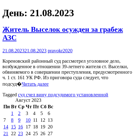
День:
21.08.2023
Житель Выселок осужден за грабеж
АЗС
21.08.2023
21.08.2023
pravokr2020
Кореновский районный суд рассмотрел уголовное дело,
возбужденное в отношении 39-летнего жителя ст. Выселки,
обвиняемого в совершении преступления, предусмотренного
ч. 1 ст. 161 УК РФ. Из приговора суда следует, что
подсуд�
Читать далее
Tagged
суд счел вину подсудимого установленной
Август 2023
Пн
Вт
Ср
Чт
Пт
Сб
Вс
1
2
3
4
5
6
7
8
9
10
11
12
13
14
15
16
17
18
19
20
21
22
23
24
25
26
27