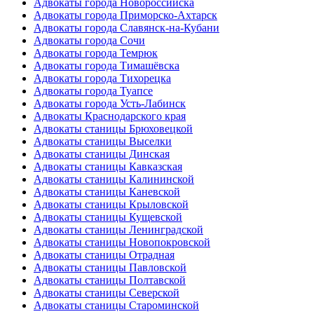
Адвокаты города Новороссийска
Адвокаты города Приморско-Ахтарск
Адвокаты города Славянск-на-Кубани
Адвокаты города Сочи
Адвокаты города Темрюк
Адвокаты города Тимашёвска
Адвокаты города Тихорецка
Адвокаты города Туапсе
Адвокаты города Усть-Лабинск
Адвокаты Краснодарского края
Адвокаты станицы Брюховецкой
Адвокаты станицы Выселки
Адвокаты станицы Динская
Адвокаты станицы Кавказская
Адвокаты станицы Калининской
Адвокаты станицы Каневской
Адвокаты станицы Крыловской
Адвокаты станицы Кущевской
Адвокаты станицы Ленинградской
Адвокаты станицы Новопокровской
Адвокаты станицы Отрадная
Адвокаты станицы Павловской
Адвокаты станицы Полтавской
Адвокаты станицы Северской
Адвокаты станицы Староминской