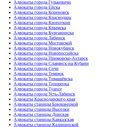
Адвокаты города Гулькевичи
Адвокаты города Ейска
Адвокаты города Кореновск
Адвокаты города Краснодара
Адвокаты города Кропоткин
Адвокаты города Крымска
Адвокаты города Курганинска
Адвокаты города Лабинск
Адвокаты города Мостовской
Адвокаты города Новокубанск
Адвокаты города Новороссийска
Адвокаты города Приморско-Ахтарск
Адвокаты города Славянск-на-Кубани
Адвокаты города Сочи
Адвокаты города Темрюк
Адвокаты города Тимашёвска
Адвокаты города Тихорецка
Адвокаты города Туапсе
Адвокаты города Усть-Лабинск
Адвокаты Краснодарского края
Адвокаты станицы Брюховецкой
Адвокаты станицы Выселки
Адвокаты станицы Динская
Адвокаты станицы Кавказская
Адвокаты станицы Калининской