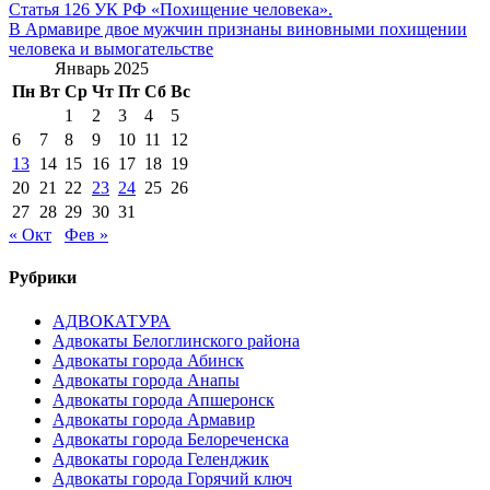
Навигация
Статья 126 УК РФ «Похищение человека».
В Армавире двое мужчин признаны виновными похищении
по
человека и вымогательстве
записям
Январь 2025
Пн
Вт
Ср
Чт
Пт
Сб
Вс
1
2
3
4
5
6
7
8
9
10
11
12
13
14
15
16
17
18
19
20
21
22
23
24
25
26
27
28
29
30
31
« Окт
Фев »
Рубрики
АДВОКАТУРА
Адвокаты Белоглинского района
Адвокаты города Абинск
Адвокаты города Анапы
Адвокаты города Апшеронск
Адвокаты города Армавир
Адвокаты города Белореченска
Адвокаты города Геленджик
Адвокаты города Горячий ключ