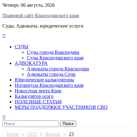
Skip
Четверг, 06 августа, 2026
to
Правовой сайт Краснодарского края
content
Суды, Адвокаты, юридические услуги
СУДЫ
Суды города Краснодара
Суды Краснодарского края
АДВОКАТУРА
Адвокаты города Краснодара
Адвокаты города Сочи
Юридические калькуляторы
Нотариусы Краснодарского края
Новостная лента Края
Калькулятор осаго
ПОЛЕЗНЫЕ СТАТЬИ
МЕРЫ ПОДДЕРЖКИ УЧАСТНИКОВ СВО
Найти:
Home
2025
Январь
23