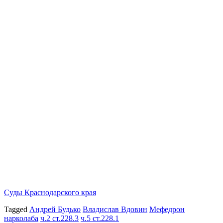
Суды Краснодарского края
Tagged
Андрей Будько
Владислав Вдовин
Мефедрон
нарколаба
ч.2 ст.228.3
ч.5 ст.228.1