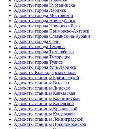
Адвокаты города Курганинска
Адвокаты города Лабинск
Адвокаты города Мостовской
Адвокаты города Новокубанск
Адвокаты города Новороссийска
Адвокаты города Приморско-Ахтарск
Адвокаты города Славянск-на-Кубани
Адвокаты города Сочи
Адвокаты города Темрюк
Адвокаты города Тимашёвска
Адвокаты города Тихорецка
Адвокаты города Туапсе
Адвокаты города Усть-Лабинск
Адвокаты Краснодарского края
Адвокаты станицы Брюховецкой
Адвокаты станицы Выселки
Адвокаты станицы Динская
Адвокаты станицы Кавказская
Адвокаты станицы Калининской
Адвокаты станицы Каневской
Адвокаты станицы Крыловской
Адвокаты станицы Кущевской
Адвокаты станицы Ленинградской
Адвокаты станицы Новопокровской