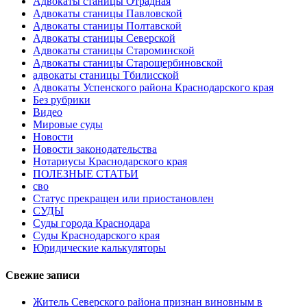
Адвокаты станицы Отрадная
Адвокаты станицы Павловской
Адвокаты станицы Полтавской
Адвокаты станицы Северской
Адвокаты станицы Староминской
Адвокаты станицы Старощербиновской
адвокаты станицы Тбилисской
Адвокаты Успенского района Краснодарского края
Без рубрики
Видео
Мировые суды
Новости
Новости законодательства
Нотариусы Краснодарского края
ПОЛЕЗНЫЕ СТАТЬИ
сво
Статус прекращен или приостановлен
СУДЫ
Суды города Краснодара
Суды Краснодарского края
Юридические калькуляторы
Свежие записи
Житель Северского района признан виновным в