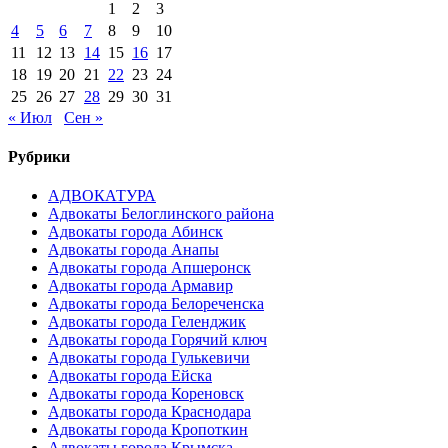
1
2
3
4
5
6
7
8
9
10
11
12
13
14
15
16
17
18
19
20
21
22
23
24
25
26
27
28
29
30
31
« Июл
Сен »
Рубрики
АДВОКАТУРА
Адвокаты Белоглинского района
Адвокаты города Абинск
Адвокаты города Анапы
Адвокаты города Апшеронск
Адвокаты города Армавир
Адвокаты города Белореченска
Адвокаты города Геленджик
Адвокаты города Горячий ключ
Адвокаты города Гулькевичи
Адвокаты города Ейска
Адвокаты города Кореновск
Адвокаты города Краснодара
Адвокаты города Кропоткин
Адвокаты города Крымска