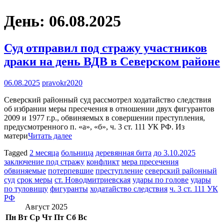
День:
06.08.2025
Суд отправил под стражу участников
драки на день ВДВ в Северском районе
06.08.2025
pravokr2020
Северский районный суд рассмотрел ходатайство следствия
об избрании меры пресечения в отношении двух фигурантов
2009 и 1977 г.р., обвиняемых в совершении преступления,
предусмотренного п. «а», «б», ч. 3 ст. 111 УК РФ. Из
матери
Читать далее
Tagged
2 месяца
больница
деревянная бита
до 3.10.2025
заключение под стражу
конфликт
мера пресечения
обвиняемые
потерпевшие
преступление
северский районный
суд
срок меры
ст. Новодмитриевская
удары по голове
удары
по туловищу
фигуранты
ходатайство следствия
ч. 3 ст. 111 УК
РФ
Август 2025
Пн
Вт
Ср
Чт
Пт
Сб
Вс