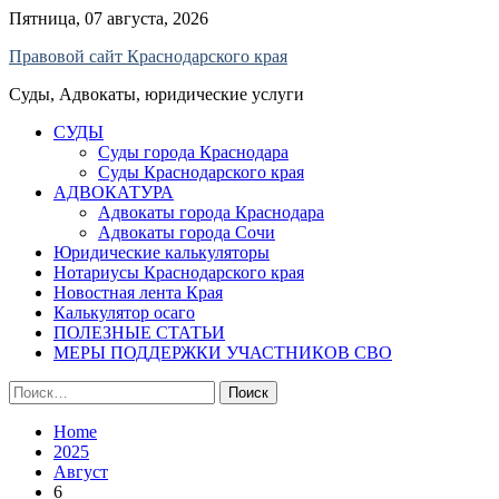
Skip
Пятница, 07 августа, 2026
to
Правовой сайт Краснодарского края
content
Суды, Адвокаты, юридические услуги
СУДЫ
Суды города Краснодара
Суды Краснодарского края
АДВОКАТУРА
Адвокаты города Краснодара
Адвокаты города Сочи
Юридические калькуляторы
Нотариусы Краснодарского края
Новостная лента Края
Калькулятор осаго
ПОЛЕЗНЫЕ СТАТЬИ
МЕРЫ ПОДДЕРЖКИ УЧАСТНИКОВ СВО
Найти:
Home
2025
Август
6